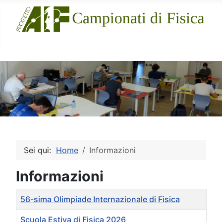
Sito Ufficiale
Sei qui:
Home
Informazioni
Informazioni
Titolo
56-sima Olimpiade Internazionale di Fisica
Scuola Estiva di Fisica 2026