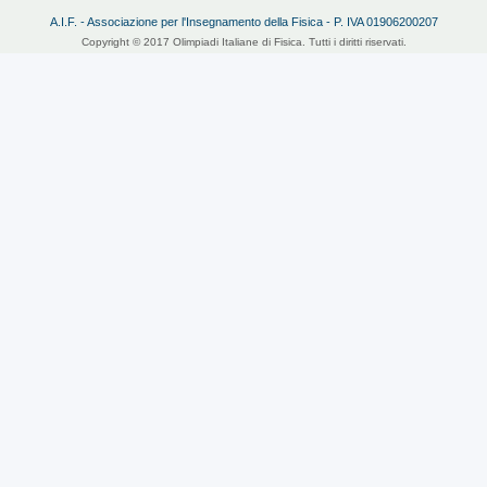
A.I.F. - Associazione per l'Insegnamento della Fisica - P. IVA 01906200207
Copyright © 2017 Olimpiadi Italiane di Fisica. Tutti i diritti riservati.