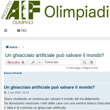
FAQ
Indice
Un ghiacciaio artificiale può salvare il mondo?
Cerca
Ricerca av
Bloccato
3 messaggi • Pagina
1
di
1
Emrico Perletti
Un ghiacciaio artificiale può salvare il mondo?
M
1 nov 2024, 22:12
e
s
Stavo studiando un sistema per salvare il mondo dal riscaldamento
s
Se dovessimo verniciare i tetti delle case con una vernice bianca fotocatali
a
g
L' idea è di costruire un ghiacciaio artificiale
g