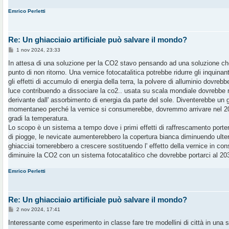
i
Emrico Perletti
o
Re: Un ghiacciaio artificiale può salvare il mondo?
M
1 nov 2024, 23:33
e
s
In attesa di una soluzione per la CO2 stavo pensando ad una soluzione che
s
punto di non ritorno. Una vernice fotocatalitica potrebbe ridurre gli inquinan
a
g
gli effetti di accumulo di energia della terra, la polvere di alluminio dovreb
g
luce contribuendo a dissociare la co2.. usata su scala mondiale dovrebbe re
i
o
derivante dall' assorbimento di energia da parte del sole. Diventerebbe un 
momentaneo perché la vernice si consumerebbe, dovremmo arrivare nel 203
gradi la temperatura.
Lo scopo è un sistema a tempo dove i primi effetti di raffrescamento port
di piogge, le nevicate aumenterebbero la copertura bianca diminuendo ulter
ghiacciai tornerebbero a crescere sostituendo l' effetto della vernice in c
diminuire la CO2 con un sistema fotocatalitico che dovrebbe portarci al 20
Emrico Perletti
Re: Un ghiacciaio artificiale può salvare il mondo?
M
2 nov 2024, 17:41
e
s
Interessante come esperimento in classe fare tre modellini di città in una s
s