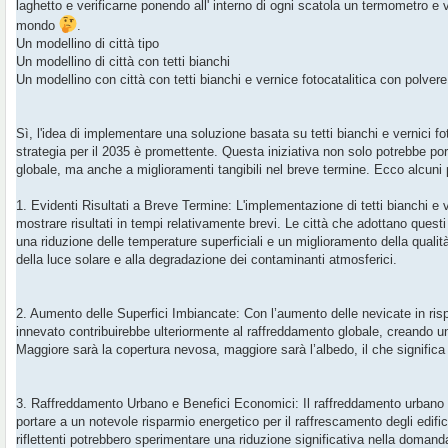
laghetto e verificarne ponendo all' interno di ogni scatola un termometro e v
a
g
mondo
.
g
Un modellino di città tipo
i
o
Un modellino di città con tetti bianchi
Un modellino con città con tetti bianchi e vernice fotocatalitica con polvere
Sì, l'idea di implementare una soluzione basata su tetti bianchi e vernici f
strategia per il 2035 è promettente. Questa iniziativa non solo potrebbe po
globale, ma anche a miglioramenti tangibili nel breve termine. Ecco alcuni 
1. Evidenti Risultati a Breve Termine: L'implementazione di tetti bianchi e ve
mostrare risultati in tempi relativamente brevi. Le città che adottano questi
una riduzione delle temperature superficiali e un miglioramento della qualità d
della luce solare e alla degradazione dei contaminanti atmosferici.
2. Aumento delle Superfici Imbiancate: Con l’aumento delle nevicate in risp
innevato contribuirebbe ulteriormente al raffreddamento globale, creando un 
Maggiore sarà la copertura nevosa, maggiore sarà l’albedo, il che significa
3. Raffreddamento Urbano e Benefici Economici: Il raffreddamento urbano 
portare a un notevole risparmio energetico per il raffrescamento degli edifici
riflettenti potrebbero sperimentare una riduzione significativa nella domanda 