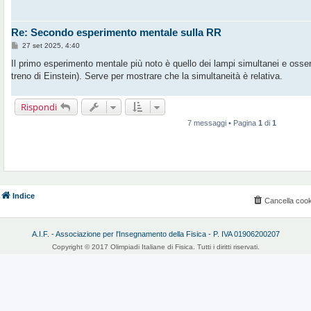
o
Re: Secondo esperimento mentale sulla RR
M
27 set 2025, 4:40
e
s
Il primo esperimento mentale più noto è quello dei lampi simultanei e osserv
s
treno di Einstein). Serve per mostrare che la simultaneità è relativa.
a
g
g
i
Rispondi
o
7 messaggi • Pagina
1
di
1
Indice
Cancella cook
A.I.F. - Associazione per l'Insegnamento della Fisica - P. IVA 01906200207
Copyright © 2017 Olimpiadi Italiane di Fisica. Tutti i diritti riservati.