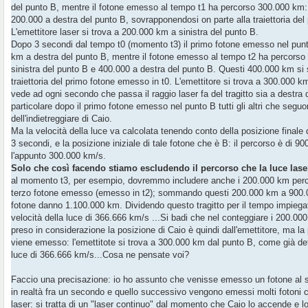
del punto B, mentre il fotone emesso al tempo t1 ha percorso 300.000 km: 
200.000 a destra del punto B, sovrapponendosi on parte alla traiettoria del
L'emettitore laser si trova a 200.000 km a sinistra del punto B.
Dopo 3 secondi dal tempo t0 (momento t3) il primo fotone emesso nel punt
km a destra del punto B, mentre il fotone emesso al tempo t2 ha percorso
sinistra del punto B e 400.000 a destra del punto B. Questi 400.000 km si 
traiettoria del primo fotone emesso in t0. L'emettitore si trova a 300.000 k
vede ad ogni secondo che passa il raggio laser fa del tragitto sia a destra 
particolare dopo il primo fotone emesso nel punto B tutti gli altri che segu
dell'indietreggiare di Caio.
Ma la velocità della luce va calcolata tenendo conto della posizione finale
3 secondi, e la posizione iniziale di tale fotone che è B: il percorso è di 9
l'appunto 300.000 km/s.
Solo che così facendo stiamo escludendo il percorso che la luce laser
al momento t3, per esempio, dovremmo includere anche i 200.000 km percor
terzo fotone emesso (emesso in t2); sommando questi 200.000 km a 900.0
fotone danno 1.100.000 km. Dividendo questo tragitto per il tempo impiegat
velocità della luce di 366.666 km/s ...Si badi che nel conteggiare i 200.00
preso in considerazione la posizione di Caio è quindi dall'emettitore, ma la 
viene emesso: l'emettitote si trova a 300.000 km dal punto B, come già det
luce di 366.666 km/s...Cosa ne pensate voi?
Faccio una precisazione: io ho assunto che venisse emesso un fotone al s
in realtà fra un secondo e quello successivo vengono emessi molti fotoni 
laser: si tratta di un "laser continuo" dal momento che Caio lo accende e 