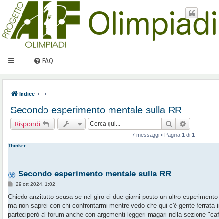
FAQ
Indice
Secondo esperimento mentale sulla RR
Cerca
Ricerca av
Rispondi
7 messaggi • Pagina
1
di
1
Thinker
Secondo esperimento mentale sulla RR
M
29 ott 2024, 1:02
e
s
Chiedo anzitutto scusa se nel giro di due giorni posto un altro esperimento 
s
ma non saprei con chi confrontarmi mentre vedo che qui c'è gente ferrata 
a
g
parteciperò al forum anche con argomenti leggeri magari nella sezione "caf
g