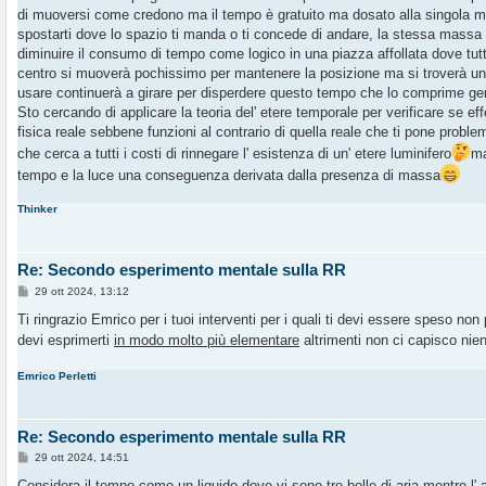
s
di muoversi come credono ma il tempo è gratuito ma dosato alla singola m
a
g
spostarti dove lo spazio ti manda o ti concede di andare, la stessa massa
g
diminuire il consumo di tempo come logico in una piazza affollata dove tutt
i
o
centro si muoverà pochissimo per mantenere la posizione ma si troverà u
usare continuerà a girare per disperdere questo tempo che lo comprime ge
Sto cercando di applicare la teoria del' etere temporale per verificare se ef
fisica reale sebbene funzioni al contrario di quella reale che ti pone problem
che cerca a tutti i costi di rinnegare l' esistenza di un' etere luminifero
ma
tempo e la luce una conseguenza derivata dalla presenza di massa
Thinker
Re: Secondo esperimento mentale sulla RR
M
29 ott 2024, 13:12
e
s
Ti ringrazio Emrico per i tuoi interventi per i quali ti devi essere speso no
s
devi esprimerti
in modo molto più elementare
altrimenti non ci capisco nie
a
g
g
Emrico Perletti
i
o
Re: Secondo esperimento mentale sulla RR
M
29 ott 2024, 14:51
e
s
Considera il tempo come un liquido dove vi sono tre bolle di aria mentre l' a