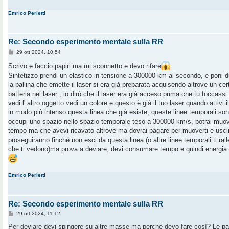
Emrico Perletti
Re: Secondo esperimento mentale sulla RR
M
29 ott 2024, 10:54
e
s
Scrivo e faccio papiri ma mi sconnetto e devo rifare
.
s
Sintetizzo prendi un elastico in tensione a 300000 km al secondo, e poni 
a
g
la pallina che emette il laser si era già preparata acquisendo altrove un cer
g
batteria nel laser , io dirò che il laser era già acceso prima che tu toccassi
i
o
vedi l' altro oggetto vedi un colore e questo è già il tuo laser quando attivi i
in modo più intenso questa linea che già esiste, queste linee temporali son
occupi uno spazio nello spazio temporale teso a 300000 km/s, potrai muo
tempo ma che avevi ricavato altrove ma dovrai pagare per muoverti e usci
proseguiranno finché non esci da questa linea (o altre linee temporali ti ra
che ti vedono)ma prova a deviare, devi consumare tempo e quindi energia. 
Emrico Perletti
Re: Secondo esperimento mentale sulla RR
M
29 ott 2024, 11:12
e
s
Per deviare devi spingere su altre masse ma perché devo fare così? Le pal