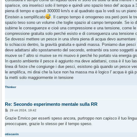
s
sparisce, ora inserisci solo il tempo e quindi uno spazio teso del' acqua 
a
g
piena di tempo e quindi 300000 km/s e al quadrato qua lo vedi su un pian
g
Einstein a semplificato
. Il campo tempo è omogeneo ora però poni le tr
i
o
spazio teso sono un volume che toglie spazio al campo temporale. Se io 
subirne le conseguenze e cioè una compressione e una tensione, come l
compressione gratuita solo perché esisto e di conseguenza una tensione c
Se dovessi mettere un pesce in una sfera piena di acqua devo aumentare il
lo schiaccio dentro, la gravità gratuita e quindi massa. Poniamo due pesci 
deve adattarsi allo spostamento del secondo, entrambi ora sono soggetti a
muove se l' altro si muove se mi muovo è perché ho portato via energia grat
In questo ambiente il pesce è aggiunto ma deve adattarsi, cosa è il tuo laser
linea di forze che congiunge i due pesci, esistono già quando un pesce ved
le amplifica, mi dirai che la luce non ha massa ma è logico l' acqua è già pr
la metti solo maggiormente in tensione
Thinker
Re: Secondo esperimento mentale sulla RR
M
29 ott 2024, 19:42
e
s
Grazie Emrico per esserti speso ancora, purtroppo non capisco il tuo lingu
s
preoccupare, grazie lo stesso per il tempo speso.
a
g
g
otiscavin
i