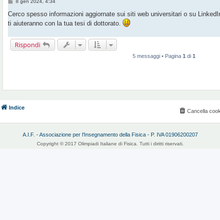
M
8 gen 2024, 4:34
e
s
Cerco spesso informazioni aggiornate sui siti web universitari o su LinkedIn
s
ti aiuteranno con la tua tesi di dottorato.
a
g
g
i
Rispondi
o
5 messaggi • Pagina
1
di
1
Indice
Cancella cook
A.I.F. - Associazione per l'Insegnamento della Fisica - P. IVA 01906200207
Copyright © 2017 Olimpiadi Italiane di Fisica. Tutti i diritti riservati.