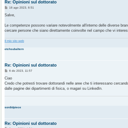
Re: Opinioni sul dottorato
M
16 ago 2023, 6:51
e
s
Salve,
s
a
g
Le competenze possono variare notevolmente all'interno delle diverse bran
g
cercare persone che siano direttamente coinvolte nel campo che vi interes
i
o
Il mio sito web
etchsubaltern
Re: Opinioni sul dottorato
M
6 dic 2023, 11:57
e
s
Ciao
s
Credo che potresti trovare dottorandi nelle aree che ti interessano cercando ne
a
g
dalle pagine dei dipartimenti di fisica, o magari su LinkedIn.
g
i
o
sordidpiece
Re: Opinioni sul dottorato