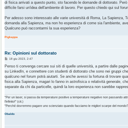
di fisica arrivati a questo punto, sto facendo le domande di dottorato. Però d
i
o
difficile farsi un'idea dell'ambiente di lavoro. Per questo chiedo qui sul foru
Per adesso sono interessato alle varie università di Roma, La Sapienza, T
domanda alla Sapienza, ma non ho esperienza di come sia l'ambiente, avend
Qualcuno può raccontarmi la sua esperienza?
Pigkappa
Re: Opinioni sul dottorato
M
18 giu 2023, 2:47
e
s
Penso ti convenga cercare sui siti di quelle università, a partire dalle pagine
s
su LinkedIn, e connettere con studenti di dottorato che sono nei gruppi che 
a
g
qualcuno nel forum potrà aiutarti. Se anche avessi la fortuna di trovare qua
g
fisica alla Sapienza, magari lo fanno in astrofisica o relatività generale, c
i
o
separate da chi da particelle, quindi la loro esperienza non sarebbe rappres
"Per un laser, si passa da temperature positive a temperature negative non passando at
l'infinito!" (cit.)
"Perché dovremmo pagare uno scienziato quando facciamo le migliori scarpe del mondo?" 
Obaldo