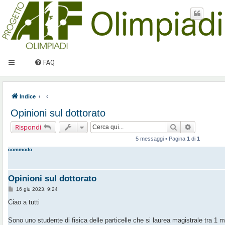
FAQ
Indice
Opinioni sul dottorato
Cerca
Ricerca av
Rispondi
5 messaggi • Pagina
1
di
1
commodo
Opinioni sul dottorato
M
16 giu 2023, 9:24
e
s
Ciao a tutti
s
a
g
Sono uno studente di fisica delle particelle che si laurea magistrale tra 1 
g