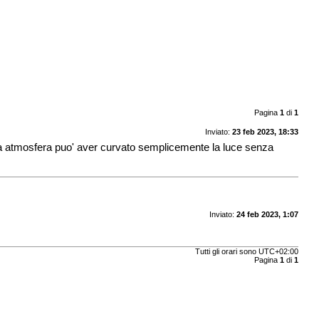
Pagina
1
di
1
Inviato:
23 feb 2023, 18:33
o una atmosfera puo' aver curvato semplicemente la luce senza
Inviato:
24 feb 2023, 1:07
Tutti gli orari sono
UTC+02:00
Pagina
1
di
1