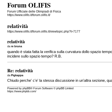
Forum OLIFIS
Forum Ufficiale delle Olimpiadi di Fisica
https://www.olifis.it/forum.olifis.it/
relatività
https://www.olifis.it/forum.olifis.it/viewtopic.php?t=7177
relatività
da
re bruna
quando è stata fatta la verifica sulla curvatura dollo spazio tem
incidere sullo spazio tempo? R.B.
Re: relatività
da
Pigkappa
Chiudo perche' c'e' la stessa discussione in un'altra sezione,
qu
Powered by phpBB® Forum Software © phpBB Limited
https://www.phpbb.com/