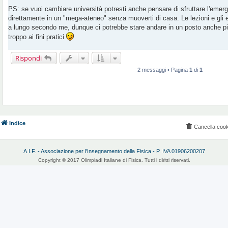
PS: se vuoi cambiare università potresti anche pensare di sfruttare l'emer
direttamente in un "mega-ateneo" senza muoverti di casa. Le lezioni e gli 
a lungo secondo me, dunque ci potrebbe stare andare in un posto anche p
troppo ai fini pratici
Rispondi
2 messaggi • Pagina
1
di
1
Indice
Cancella cook
A.I.F. - Associazione per l'Insegnamento della Fisica - P. IVA 01906200207
Copyright © 2017 Olimpiadi Italiane di Fisica. Tutti i diritti riservati.