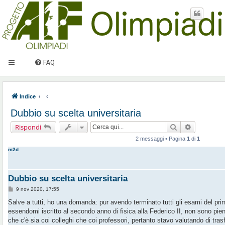
FAQ
Indice
Dubbio su scelta universitaria
Cerca
Ricerca av
Rispondi
2 messaggi • Pagina
1
di
1
m2d
Dubbio su scelta universitaria
M
9 nov 2020, 17:55
e
s
Salve a tutti, ho una domanda: pur avendo terminato tutti gli esami del p
s
essendomi iscritto al secondo anno di fisica alla Federico II, non sono pie
a
g
che c'è sia coi colleghi che coi professori, pertanto stavo valutando di trasfe
g