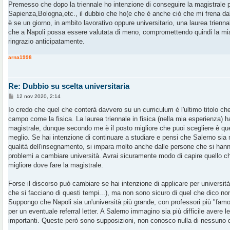
Premesso che dopo la triennale ho intenzione di conseguire la magistrale
i
o
Sapienza,Bologna,etc., il dubbio che ho(e che è anche ciò che mi frena dal 
è se un giorno, in ambito lavorativo oppure universitario, una laurea trienn
che a Napoli possa essere valutata di meno, compromettendo quindi la mi
ringrazio anticipatamente.
arna1998
Re: Dubbio su scelta universitaria
M
12 nov 2020, 2:14
e
s
Io credo che quel che conterà davvero su un curriculum è l'ultimo titolo che
s
campo come la fisica. La laurea triennale in fisica (nella mia esperienza) ha
a
g
magistrale, dunque secondo me è il posto migliore che puoi scegliere è que
g
meglio. Se hai intenzione di continuare a studiare e pensi che Salerno sia m
i
o
qualità dell'insegnamento, si impara molto anche dalle persone che si hanno 
problemi a cambiare università. Avrai sicuramente modo di capire quello che
migliore dove fare la magistrale.
Forse il discorso può cambiare se hai intenzione di applicare per universi
che si facciano di questi tempi...), ma non sono sicuro di quel che dico no
Suppongo che Napoli sia un'università più grande, con professori più "fa
per un eventuale referral letter. A Salerno immagino sia più difficile avere l
importanti. Queste però sono supposizioni, non conosco nulla di nessuno d