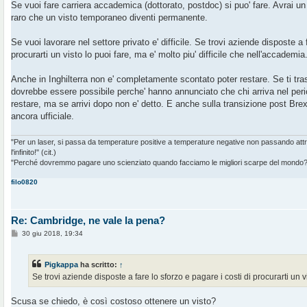
g
Se vuoi fare carriera accademica (dottorato, postdoc) si puo' fare. Avrai
g
raro che un visto temporaneo diventi permanente.
i
o
Se vuoi lavorare nel settore privato e' difficile. Se trovi aziende disposte a 
procurarti un visto lo puoi fare, ma e' molto piu' difficile che nell'accademia
Anche in Inghilterra non e' completamente scontato poter restare. Se ti tras
dovrebbe essere possibile perche' hanno annunciato che chi arriva nel perio
restare, ma se arrivi dopo non e' detto. E anche sulla transizione post Brex
ancora ufficiale.
"Per un laser, si passa da temperature positive a temperature negative non passando at
l'infinito!" (cit.)
"Perché dovremmo pagare uno scienziato quando facciamo le migliori scarpe del mondo?" 
filo0820
Re: Cambridge, ne vale la pena?
M
30 giu 2018, 19:34
e
s
s
Pigkappa
ha scritto:
↑
a
g
Se trovi aziende disposte a fare lo sforzo e pagare i costi di procurarti un v
g
i
o
Scusa se chiedo, è così costoso ottenere un visto?