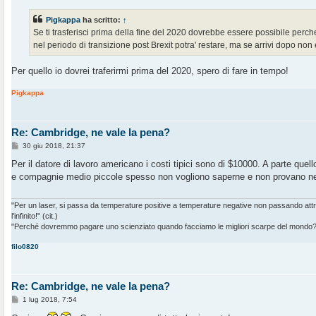
Pigkappa
ha scritto:
↑
Se ti trasferisci prima della fine del 2020 dovrebbe essere possibile perc
nel periodo di transizione post Brexit potra' restare, ma se arrivi dopo non e
Per quello io dovrei traferirmi prima del 2020, spero di fare in tempo!
Pigkappa
Re: Cambridge, ne vale la pena?
M
30 giu 2018, 21:37
e
s
Per il datore di lavoro americano i costi tipici sono di $10000. A parte quello
s
e compagnie medio piccole spesso non vogliono saperne e non provano n
a
g
g
i
"Per un laser, si passa da temperature positive a temperature negative non passando at
o
l'infinito!" (cit.)
"Perché dovremmo pagare uno scienziato quando facciamo le migliori scarpe del mondo?" 
filo0820
Re: Cambridge, ne vale la pena?
M
1 lug 2018, 7:54
e
s