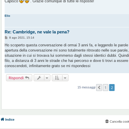
Capisco
. Grazie comunque di tutte le risposte!
s
a
g
g
Elio
i
o
Re: Cambridge, ne vale la pena?
M
8 ago 2021, 15:14
e
s
Ho scoperto questa conversazione di ormai 3 anni fa, e leggendo le parole
s
apertura della conversazione mi sono totalmente ritrovato nelle sue parole,
a
g
situazione in cui si trovava lui sommerso dagli stessi identici dubbi. Quind
g
filo, a distanza di 3 anni le strade che hai percorso e dove ti trovi a essere
i
o
conoscendoti, infinitamente grato se mi rispondessi
Rispondi
1
2
Precedente
15 messaggi
Indice
Cancella cook