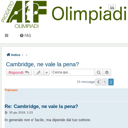
FAQ
Indice
Cambridge, ne vale la pena?
Cerca
Ricerca av
Rispondi
1
2
Precedente
15 messaggi
Pigkappa
Re: Cambridge, ne vale la pena?
M
30 giu 2018, 1:23
e
s
In generale non e' facile, ma dipende dal tuo settore.
s
a