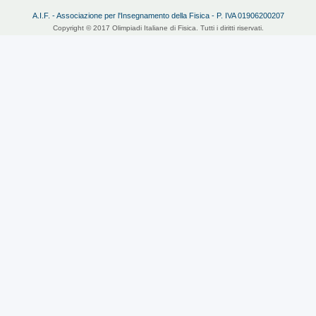
A.I.F. - Associazione per l'Insegnamento della Fisica - P. IVA 01906200207
Copyright © 2017 Olimpiadi Italiane di Fisica. Tutti i diritti riservati.