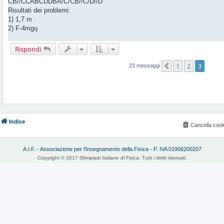
CB//CCABCDDBA/C/CB//C/D//D
a
g
Risultati dei problemi:
g
1) 1,7 m
i
o
2) F-4mgų
Rispondi
1
2
3
Precedente
23 messaggi
Indice
Cancella cook
A.I.F. - Associazione per l'Insegnamento della Fisica - P. IVA 01906200207
Copyright © 2017 Olimpiadi Italiane di Fisica. Tutti i diritti riservati.