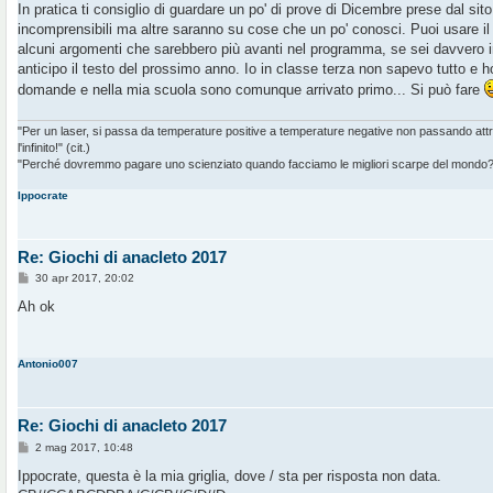
g
In pratica ti consiglio di guardare un po' di prove di Dicembre prese dal si
g
incomprensibili ma altre saranno su cose che un po' conosci. Puoi usare il t
i
o
alcuni argomenti che sarebbero più avanti nel programma, se sei davvero 
anticipo il testo del prossimo anno. Io in classe terza non sapevo tutto e h
domande e nella mia scuola sono comunque arrivato primo... Si può fare
"Per un laser, si passa da temperature positive a temperature negative non passando at
l'infinito!" (cit.)
"Perché dovremmo pagare uno scienziato quando facciamo le migliori scarpe del mondo?" 
Ippocrate
Re: Giochi di anacleto 2017
M
30 apr 2017, 20:02
e
s
Ah ok
s
a
g
g
Antonio007
i
o
Re: Giochi di anacleto 2017
M
2 mag 2017, 10:48
e
s
Ippocrate, questa è la mia griglia, dove / sta per risposta non data.
s