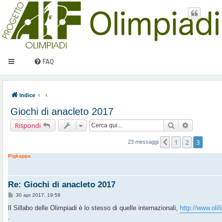
FAQ
Indice
Giochi di anacleto 2017
Cerca
Ricerca av
Rispondi
1
2
3
Precedente
23 messaggi
Pigkappa
Re: Giochi di anacleto 2017
M
30 apr 2017, 19:58
e
s
Il Sillabo delle Olimpiadi è lo stesso di quelle internazionali,
http://www.olifi
s
.
a