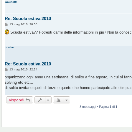
Gauss91
i
o
Re: Scuola estiva 2010
M
13 mag 2010, 20:55
e
s
Scuola estiva?? Potresti darmi delle informazioni in più? Non la conos
s
a
g
g
cordaz
i
o
Re: Scuola estiva 2010
M
13 mag 2010, 22:24
e
s
organizzano ogni anno una settimana, di solito a fine agosto, in cui si fanno
s
solving etc etc...
a
g
di solito invitano quelli di terzo e quarto che hanno partecipato alle olimpiad
g
i
o
Rispondi
3 messaggi • Pagina
1
di
1