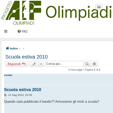
FAQ
Indice
Scuola estiva 2010
Cerca
Ricerca av
Rispondi
3 messaggi • Pagina
1
di
1
cordaz
Scuola estiva 2010
M
13 mag 2010, 20:39
e
s
Quando sarà pubblicato il bando?? Arriveranno gli inviti a scuola?
s
a
g
g