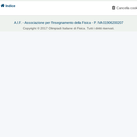
Indice
Cancella cook
A.I.F. - Associazione per l'Insegnamento della Fisica - P. IVA 01906200207
Copyright © 2017 Olimpiadi Italiane di Fisica. Tutti i diritti riservati.