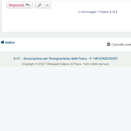
i
Rispondi
o
1 messaggio • Pagina
1
di
1
Indice
Cancella cook
A.I.F. - Associazione per l'Insegnamento della Fisica - P. IVA 01906200207
Copyright © 2017 Olimpiadi Italiane di Fisica. Tutti i diritti riservati.