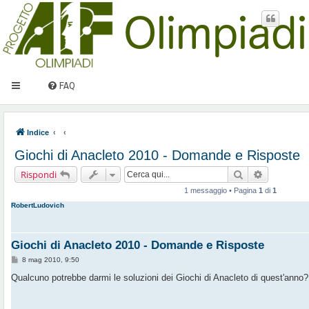
FAQ
Indice
Giochi di Anacleto 2010 - Domande e Risposte
Cerca
Ricerca av
Rispondi
1 messaggio • Pagina
1
di
1
RobertLudovich
Giochi di Anacleto 2010 - Domande e Risposte
M
8 mag 2010, 9:50
e
s
Qualcuno potrebbe darmi le soluzioni dei Giochi di Anacleto di quest'anno?
s
a
g
g