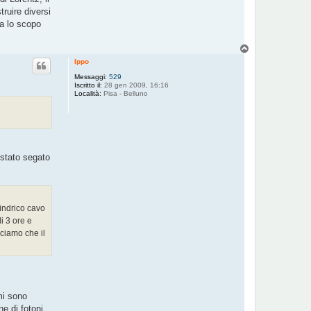
ruire diversi
va lo scopo
T
o
Ippo
p
Messaggi:
529
Iscritto il:
28 gen 2009, 16:16
Località:
Pisa - Belluno
 stato segato
lindrico cavo
i 3 ore e
iciamo che il
mi sono
e di fotoni.