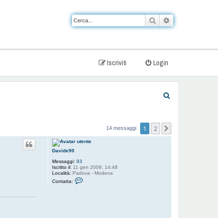
Cerca
Ricerca avanzat
Iscriviti
Login
C
e
r
1
2
Prossimo
14 messaggi
c
a
Davide90
Messaggi:
93
Iscritto il:
11 gen 2009, 14:48
Località:
Padova - Modena
C
Contatta:
o
n
t
a
t
t