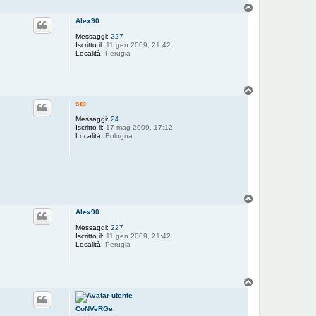
a
T
D
o
a
Alex90
p
v
i
Messaggi:
227
d
Iscritto il:
11 gen 2009, 21:42
e
Località:
Perugia
9
0
T
o
stp
p
Messaggi:
24
Iscritto il:
17 mag 2009, 17:12
Località:
Bologna
T
o
Alex90
p
Messaggi:
227
Iscritto il:
11 gen 2009, 21:42
Località:
Perugia
T
o
p
CoNVeRGe.