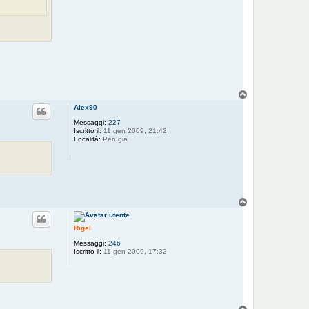
T
o
Alex90
p
Messaggi:
227
Iscritto il:
11 gen 2009, 21:42
Località:
Perugia
T
o
p
Rigel
Messaggi:
246
Iscritto il:
11 gen 2009, 17:32