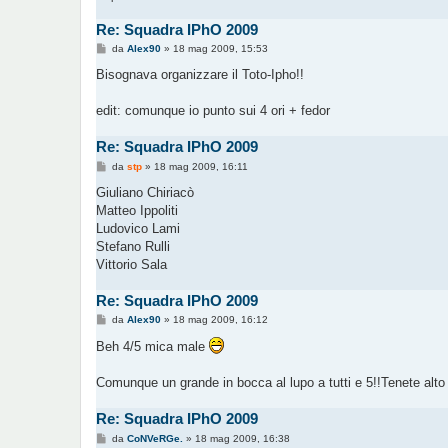
Re: Squadra IPhO 2009
M
da
Alex90
»
18 mag 2009, 15:53
e
s
Bisognava organizzare il Toto-Ipho!!
s
a
g
edit: comunque io punto sui 4 ori + fedor
g
i
Re: Squadra IPhO 2009
o
M
da
stp
»
18 mag 2009, 16:11
e
s
Giuliano Chiriacò
s
Matteo Ippoliti
a
g
Ludovico Lami
g
Stefano Rulli
i
o
Vittorio Sala
Re: Squadra IPhO 2009
M
da
Alex90
»
18 mag 2009, 16:12
e
s
Beh 4/5 mica male
s
a
g
Comunque un grande in bocca al lupo a tutti e 5!!Tenete alto l
g
i
o
Re: Squadra IPhO 2009
M
da
CoNVeRGe.
»
18 mag 2009, 16:38