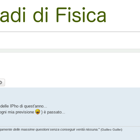
ca
Ricerca avanzata
delle IPho di quest'anno...
 ogni mia previsione
) è passato...
 lungamente delle massime questioni senza conseguir verità nissuna.
"
(Galileo Galilei)