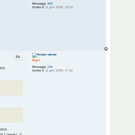
Messaggi:
380
Iscritto il:
11 gen 2009, 19:20
T
o
p
Rigel
Messaggi:
246
imi.
Iscritto il:
11 gen 2009, 17:32
dava
i Lorentz; il