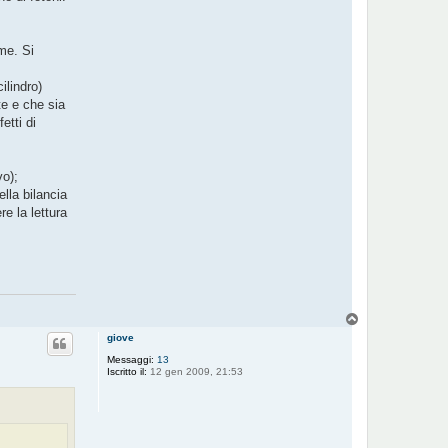
me. Si
ilindro)
te e che sia
etti di
o);
lla bilancia
e la lettura
T
o
giove
p
Messaggi:
13
Iscritto il:
12 gen 2009, 21:53