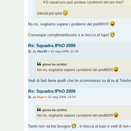
o
P.S.=qualcuno può postare i problemi del pre-imo?
Intendi pre-ipho
No no, vogliamo sapere i problemi del preIMO!!!
Comunque complimentissimi e in bocca al lupo!
Re: Squadra IPhO 2009
M
da
Alex90
»
22 mag 2009, 21:39
e
s
s
giove ha scritto:
a
g
No no, vogliamo sapere i problemi del preIMO!!!
g
i
o
Vedi di farli bene quelli che ho scommesso su di te al TotoI
Re: Squadra IPhO 2009
M
da
Rigel
»
22 mag 2009, 22:03
e
s
s
giove ha scritto:
a
g
No no, vogliamo sapere i problemi del preIMO!!!
g
i
o
Tanto non ne hai bisogno
. in bocca al lupo e vedi di non d