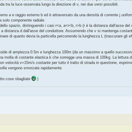
da tra la luce osservata lungo la direzione di v, nei due versi possibili.
erno a e raggio esterno b ed è attraversato da una densità di corrente j unifor
ha solo componente radiale.
llo spazio, distinguendo i casi r<a, a<r<b, r>b (r è la distanza dall'asse del c
 v a distanza d dall'asse del conduttore. Assumendo che v si mantenga costan
re di quanto devia la particella percorrendo la lunghezza L (trascurare gli eff
usoide di ampiezza 0.5m e lunghezza 100m (da un massimo a quello successiv
na molla di costante elastica k che sorregge una massa di 100kg. La lettura de
 velocità v=15m/s costante per tutto il tratto di strada in questione, esprimer
a molla vengono smorzate rapidamente.
ritto cose sbagliate
)