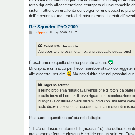
terzo riguardo all'accelerazione centripeta di un'automobile c
sistemi ottici con una lente convergente, uno specchio piano e
dell'esperienza, ma i metodi di misura erano lasciati all'invent
Re: Squadra IPhO 2009
M
da
Ippo
»
18 mag 2009, 21:17
e
s
s
CoNVeRGe. ha scritto:
a
g
A proposito di prossimo anno.. si prospetta lo squadrone!
g
i
o
È esattamente quello che ho pensato anch'io
Mi dispiace un sacco per Fedor, sarebbe stato - correggetemi 
alle crocette, per dire
Ma non dubito che nei prossimi due an
Rigel ha scritto:
il primo problema riguardava l'emissione di fotoni da parte 
e sulla forza di Lorentz; il terzo riguardo all'accelerazione
bisognava costruire diversi sistemi ottici con una lente con
testo diceva lo scopo dell'esperienza, ma i metodi di misura 
Riassumo i quesiti un po' più nel dettaglio:
1.1 C'è un fascio di atomi di H (massa: 1u) che collide con d
praticamente fermi e ciascun H collide con un solo He. Trovare