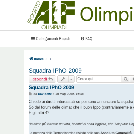
Collegamenti Rapidi
FAQ
Indice
Squadra IPhO 2009
Cer
Rispondi
Squadra IPhO 2009
M
da
Davide90
»
18 mag 2009, 15:48
e
s
Chiedo ai diretti interessati se possono annunciare la squdra 
s
So dal forum delle olimat che il buon Ippo (contrariamente a
a
g
E gli altri 4?
g
i
o
"
Io stimo più il trovar un vero, benché di cosa leggiera, che 'l disputar
La potenza della Termodinamica risiede nella sua
Assoluta Generalità
.