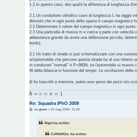
1.2 In questo caso, dire qual'è la differenza di lunghezza d'on
2.1 Un conduttore cilindrico cavo di lunghezza L ha raggio int
dimostri che in ogni punto dello spazio il campo magnetico 
2.2 Determinare il valore del campo magnetico in ogni punto de
2.3 Una particella di massa m e carica q parte con velocità
abbastanza grande da avere una deflessione piccola, determina
bordo)
3.1 Un tratto di strada si può schematizzare con una cosin
un'automobile che percorre questa strada ha al suo interno u
in condizioni "normali" è P=980N; se l'automobile si muove con
W della bilancia in funzione del tempo. Le oscillazioni dell
(li ho trascritti a memoria, potrei aver perso dei pezzi e/o sc
Re: Squadra IPhO 2009
M
da
giove
»
22 mag 2009, 21:20
e
s
s
Rigel ha scritto:
a
g
g
CoNVeRGe. ha scritto:
i