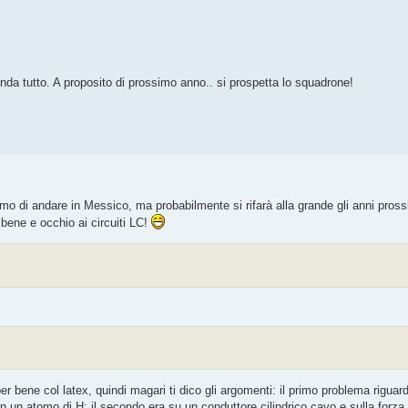
onda tutto. A proposito di prossimo anno.. si prospetta lo squadrone!
 di andare in Messico, ma probabilmente si rifarà alla grande gli anni pross
r bene e occhio ai circuiti LC!
r bene col latex, quindi magari ti dico gli argomenti: il primo problema riguar
n un atomo di H; il secondo era su un conduttore cilindrico cavo e sulla forza d