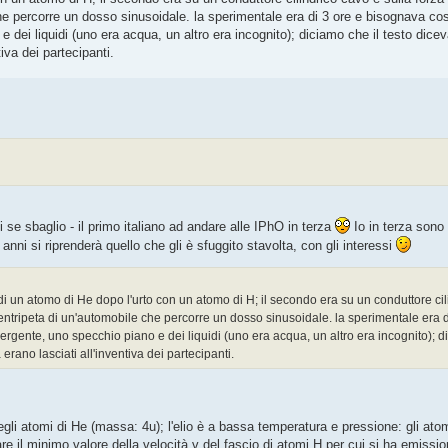
he percorre un dosso sinusoidale. la sperimentale era di 3 ore e bisognava cost
 dei liquidi (uno era acqua, un altro era incognito); diciamo che il testo dice
iva dei partecipanti.
se sbaglio - il primo italiano ad andare alle IPhO in terza
Io in terza sono
ni si riprenderà quello che gli è sfuggito stavolta, con gli interessi
di un atomo di He dopo l'urto con un atomo di H; il secondo era su un conduttore ci
 centripeta di un'automobile che percorre un dosso sinusoidale. la sperimentale era d
vergente, uno specchio piano e dei liquidi (uno era acqua, un altro era incognito); d
erano lasciati all'inventiva dei partecipanti.
egli atomi di He (massa: 4u); l'elio è a bassa temperatura e pressione: gli ato
 il minimo valore della velocità v del fascio di atomi H per cui si ha emission