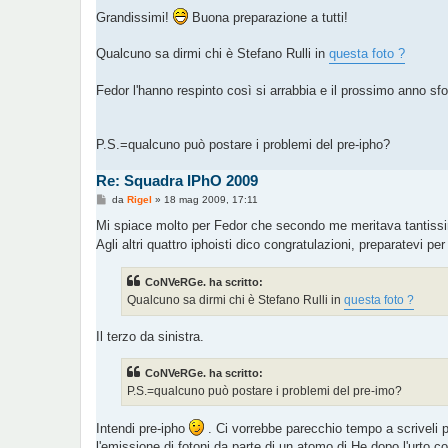
e
s
Grandissimi!
Buona preparazione a tutti!
s
a
g
Qualcuno sa dirmi chi è Stefano Rulli in
questa foto ?
g
i
o
Fedor l'hanno respinto così si arrabbia e il prossimo anno sf
P.S.=qualcuno può postare i problemi del pre-ipho?
Re: Squadra IPhO 2009
M
da
Rigel
»
18 mag 2009, 17:11
e
s
Mi spiace molto per Fedor che secondo me meritava tantissimo
s
Agli altri quattro iphoisti dico congratulazioni, preparatevi pe
a
g
g
CoNVeRGe. ha scritto:
i
o
Qualcuno sa dirmi chi è Stefano Rulli in
questa foto ?
Il terzo da sinistra.
CoNVeRGe. ha scritto:
P.S.=qualcuno può postare i problemi del pre-imo?
Intendi pre-ipho
. Ci vorrebbe parecchio tempo a scriveli pe
l'emissione di fotoni da parte di un atomo di He dopo l'urto co