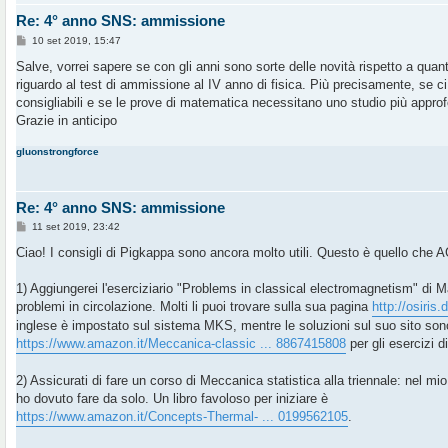
Re: 4° anno SNS: ammissione
M
10 set 2019, 15:47
e
s
Salve, vorrei sapere se con gli anni sono sorte delle novità rispetto a quant
s
riguardo al test di ammissione al IV anno di fisica. Più precisamente, se c
a
g
consigliabili e se le prove di matematica necessitano uno studio più approf
g
Grazie in anticipo
i
o
gluonstrongforce
Re: 4° anno SNS: ammissione
M
11 set 2019, 23:42
e
s
Ciao! I consigli di Pigkappa sono ancora molto utili. Questo è quello ch
s
a
g
1) Aggiungerei l'eserciziario "Problems in classical electromagnetism" di Ma
g
problemi in circolazione. Molti li puoi trovare sulla sua pagina
http://osiris.
i
o
inglese è impostato sul sistema MKS, mentre le soluzioni sul suo sito sono
https://www.amazon.it/Meccanica-classic ... 8867415808
per gli esercizi 
2) Assicurati di fare un corso di Meccanica statistica alla triennale: nel mio
ho dovuto fare da solo. Un libro favoloso per iniziare è
https://www.amazon.it/Concepts-Thermal- ... 0199562105
.