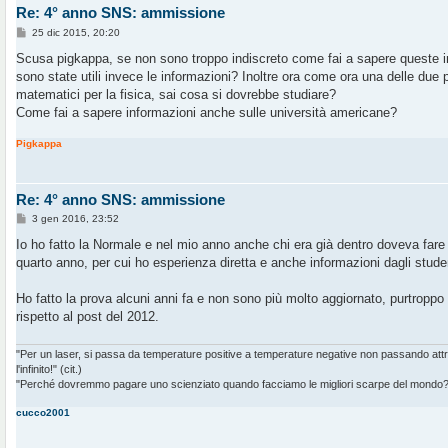
Re: 4° anno SNS: ammissione
M
25 dic 2015, 20:20
e
s
Scusa pigkappa, se non sono troppo indiscreto come fai a sapere queste in
s
sono state utili invece le informazioni? Inoltre ora come ora una delle due 
a
g
matematici per la fisica, sai cosa si dovrebbe studiare?
g
Come fai a sapere informazioni anche sulle università americane?
i
o
Pigkappa
Re: 4° anno SNS: ammissione
M
3 gen 2016, 23:52
e
s
Io ho fatto la Normale e nel mio anno anche chi era già dentro doveva fare 
s
quarto anno, per cui ho esperienza diretta e anche informazioni dagli stud
a
g
g
Ho fatto la prova alcuni anni fa e non sono più molto aggiornato, purtropp
i
o
rispetto al post del 2012.
"Per un laser, si passa da temperature positive a temperature negative non passando at
l'infinito!" (cit.)
"Perché dovremmo pagare uno scienziato quando facciamo le migliori scarpe del mondo?" 
cucco2001