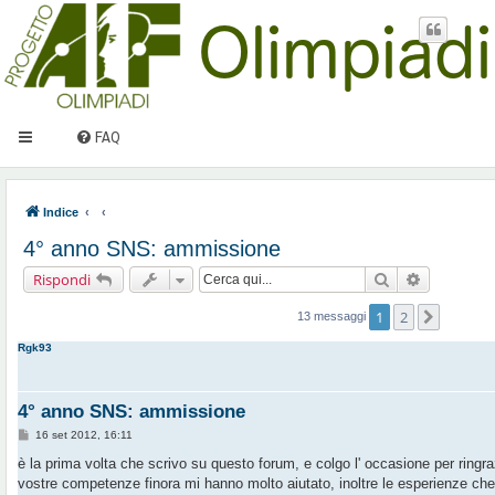
FAQ
Indice
4° anno SNS: ammissione
Cerca
Ricerca av
Rispondi
1
2
Prossi
13 messaggi
Rgk93
4° anno SNS: ammissione
M
16 set 2012, 16:11
e
s
è la prima volta che scrivo su questo forum, e colgo l' occasione per ringraz
s
vostre competenze finora mi hanno molto aiutato, inoltre le esperienze ch
a