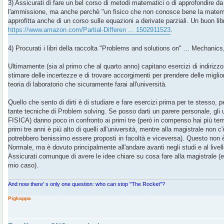
3) Assicurati di fare un bel corso di metodi matematici o di approfondire da
l'ammissione, ma anche perchè "un fisico che non conosce bene la matema
approfitta anche di un corso sulle equazioni a derivate parziali. Un buon libr
https://www.amazon.com/Partial-Differen ... 1502911523
.
4) Procurati i libri della raccolta "Problems and solutions on" ... Mechanics
Ultimamente (sia al primo che al quarto anno) capitano esercizi di indirizzo
stimare delle incertezze e di trovare accorgimenti per prendere delle miglior
teoria di laboratorio che sicuramente farai all'università.
Quello che sento di dirti è di studiare e fare esercizi prima per te stesso, p
tante tecniche di Problem solving. Se posso darti un parere personale, gli 
FISICA) danno poco in confronto ai primi tre (però in compenso hai più tempo 
primi tre anni è più alto di quelli all'università, mentre alla magistrale non c'
potrebbero benissimo essere proposti in facoltà e viceversa). Questo non 
Normale, ma è dovuto principalmente all'andare avanti negli studi e al livel
Assicurati comunque di avere le idee chiare su cosa fare alla magistrale (e
mio caso).
And now there' s only one question: who can stop "The Rocket"?
Pigkappa