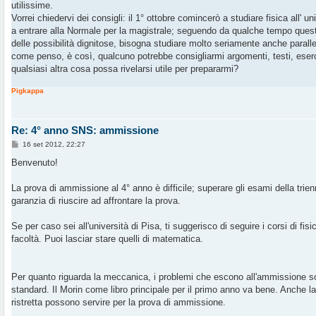
g
utilissime.
g
Vorrei chiedervi dei consigli: il 1° ottobre comincerò a studiare fisica all' u
i
o
a entrare alla Normale per la magistrale; seguendo da qualche tempo quest
delle possibilità dignitose, bisogna studiare molto seriamente anche parallel
come penso, è così, qualcuno potrebbe consigliarmi argomenti, testi, eserci
qualsiasi altra cosa possa rivelarsi utile per prepararmi?
Pigkappa
Re: 4° anno SNS: ammissione
M
16 set 2012, 22:27
e
s
Benvenuto!
s
a
g
La prova di ammissione al 4° anno è difficile; superare gli esami della trie
g
garanzia di riuscire ad affrontare la prova.
i
o
Se per caso sei all'università di Pisa, ti suggerisco di seguire i corsi di fisi
facoltà. Puoi lasciar stare quelli di matematica.
Per quanto riguarda la meccanica, i problemi che escono all'ammissione s
standard. Il Morin come libro principale per il primo anno va bene. Anche la
ristretta possono servire per la prova di ammissione.