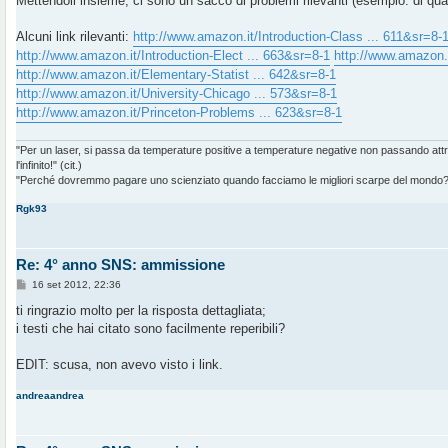
Mettendoli insieme, ci sono un sacco di problemi rilevanti (esempio: di quan
Alcuni link rilevanti:
http://www.amazon.it/Introduction-Class ... 611&sr=8-
http://www.amazon.it/Introduction-Elect ... 663&sr=8-1
http://www.amazon.i
http://www.amazon.it/Elementary-Statist ... 642&sr=8-1
http://www.amazon.it/University-Chicago ... 573&sr=8-1
http://www.amazon.it/Princeton-Problems ... 623&sr=8-1
"Per un laser, si passa da temperature positive a temperature negative non passando at
l'infinito!" (cit.)
"Perché dovremmo pagare uno scienziato quando facciamo le migliori scarpe del mondo?" 
Rgk93
Re: 4° anno SNS: ammissione
M
16 set 2012, 22:36
e
s
ti ringrazio molto per la risposta dettagliata;
s
i testi che hai citato sono facilmente reperibili?
a
g
g
EDIT: scusa, non avevo visto i link.
i
o
andreaandrea