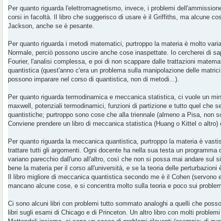
Per quanto riguarda l'elettromagnetismo, invece, i problemi dell'ammissione
corsi in facoltà. Il libro che suggerisco di usare è il Griffiths, ma alcune c
Jackson, anche se è pesante.
Per quanto riguarda i metodi matematici, purtroppo la materia è molto varia
Normale, perciò possono uscire anche cose inaspettate. Io cercherei di sap
Fourier, l'analisi complessa, e poi di non scappare dalle trattazioni mate
quantistica (quest'anno c'era un problema sulla manipolazione delle matrici
possono imparare nel corso di quantistica, non di metodi...).
Per quanto riguarda termodinamica e meccanica statistica, ci vuole un min
maxwell, potenziali termodinamici, funzioni di partizione e tutto quel che s
quantistiche; purtroppo sono cose che alla triennale (almeno a Pisa, non s
Conviene prendere un libro di meccanica statistica (Huang o Kittel o altro)
Per quanto riguarda la meccanica quantistica, purtroppo la materia è vast
trattare tutti gli argomenti. Ogni docente ha nella sua testa un programma
variano parecchio dall'uno all'altro, così che non si possa mai andare sul s
bene la materia per il corso all'università, e se la teoria delle perturbazion
Il libro migliore di meccanica quantistica secondo me è il Cohen (servono 
mancano alcune cose, e si concentra molto sulla teoria e poco sui problem
Ci sono alcuni libri con problemi tutto sommato analoghi a quelli che poss
libri sugli esami di Chicago e di Princeton. Un altro libro con molti problemi 