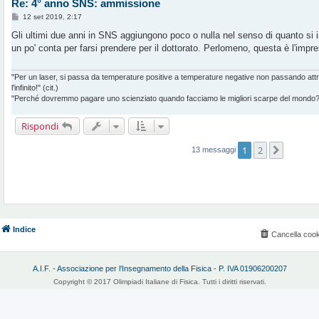
Re: 4° anno SNS: ammissione
M
12 set 2019, 2:17
e
s
Gli ultimi due anni in SNS aggiungono poco o nulla nel senso di quanto si 
s
un po' conta per farsi prendere per il dottorato. Perlomeno, questa è l'impr
a
g
g
i
"Per un laser, si passa da temperature positive a temperature negative non passando at
o
l'infinito!" (cit.)
"Perché dovremmo pagare uno scienziato quando facciamo le migliori scarpe del mondo?" 
Rispondi
1
2
Prossi
13 messaggi
Indice
Cancella cook
A.I.F. - Associazione per l'Insegnamento della Fisica - P. IVA 01906200207
Copyright © 2017 Olimpiadi Italiane di Fisica. Tutti i diritti riservati.