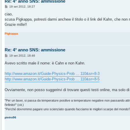
Re: 4° anno SNS: ammissione
M
19 set 2012, 18:27
e
s
ciao,
s
scusa Pigkappa, potresti darmi anchew il titolo o il link del Kahn, che non r
a
g
Grazie mille!!
g
i
Pigkappa
o
Re: 4° anno SNS: ammissione
M
19 set 2012, 18:46
e
s
Avevo scritto male il nome: è Cahn e non Kahn.
s
a
g
http://www.amazon.it/Guide-Physics-Prob ... 110&sr=8-3
g
http://www.amazon.it/Guide-Physics-Prob ... 110&sr=8-5
i
o
Ovviamente, non posso suggerirvi di trovare questi testi online, ma solo di 
"Per un laser, si passa da temperature positive a temperature negative non passando at
l'infinito!" (cit.)
"Perché dovremmo pagare uno scienziato quando facciamo le migliori scarpe del mondo?" 
pietro96