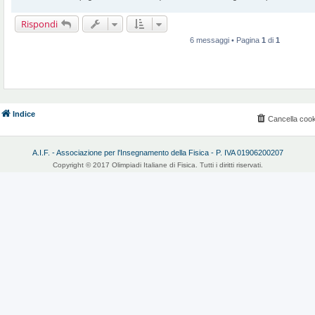
Rispondi
6 messaggi • Pagina
1
di
1
Indice
Cancella cook
A.I.F. - Associazione per l'Insegnamento della Fisica - P. IVA 01906200207
Copyright © 2017 Olimpiadi Italiane di Fisica. Tutti i diritti riservati.