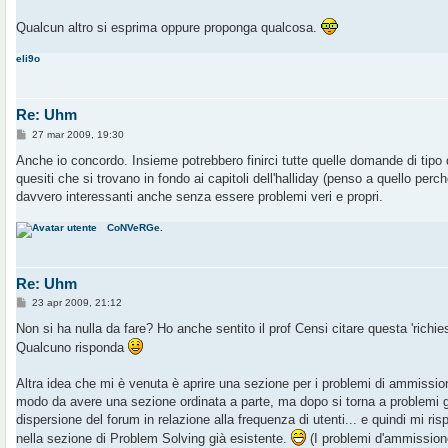
Qualcun altro si esprima oppure proponga qualcosa.
eli9o
Re: Uhm
M
27 mar 2009, 19:30
e
s
Anche io concordo. Insieme potrebbero finirci tutte quelle domande di tipo 
s
quesiti che si trovano in fondo ai capitoli dell'halliday (penso a quello pe
a
g
davvero interessanti anche senza essere problemi veri e propri.
g
i
CoNVeRGe.
o
Re: Uhm
M
23 apr 2009, 21:12
e
s
Non si ha nulla da fare? Ho anche sentito il prof Censi citare questa 'richies
s
Qualcuno risponda
a
g
g
Altra idea che mi è venuta è aprire una sezione per i problemi di ammission
i
o
modo da avere una sezione ordinata a parte, ma dopo si torna a problemi g
dispersione del forum in relazione alla frequenza di utenti... e quindi mi ri
nella sezione di Problem Solving già esistente.
(I problemi d'ammission