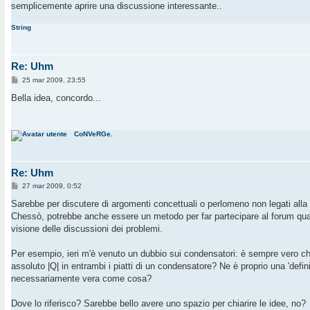
semplicemente aprire una discussione interessante..
i
o
String
Re: Uhm
M
25 mar 2009, 23:55
e
s
Bella idea, concordo...
s
a
g
g
CoNVeRGe.
i
o
Re: Uhm
M
27 mar 2009, 0:52
e
s
Sarebbe per discutere di argomenti concettuali o perlomeno non legati alla 
s
Chessò, potrebbe anche essere un metodo per far partecipare al forum qual
a
g
visione delle discussioni dei problemi.
g
i
o
Per esempio, ieri m'è venuto un dubbio sui condensatori: è sempre vero che
assoluto |Q| in entrambi i piatti di un condensatore? Ne è proprio una 'defini
necessariamente vera come cosa?
Dove lo riferisco? Sarebbe bello avere uno spazio per chiarire le idee, no?