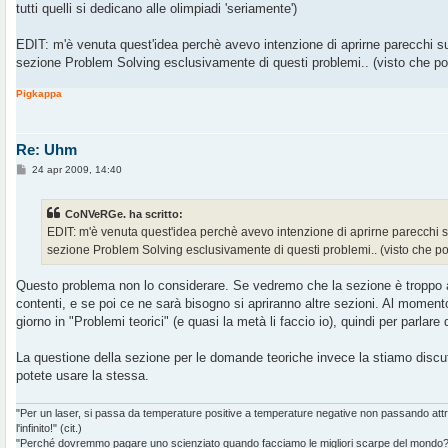
tutti quelli si dedicano alle olimpiadi 'seriamente')
EDIT: m'è venuta quest'idea perchè avevo intenzione di aprirne parecchi sul 
sezione Problem Solving esclusivamente di questi problemi.. (visto che po
Pigkappa
Re: Uhm
M
24 apr 2009, 14:40
e
s
s
CoNVeRGe. ha scritto:
a
g
EDIT: m'è venuta quest'idea perchè avevo intenzione di aprirne parecchi sul
g
sezione Problem Solving esclusivamente di questi problemi.. (visto che po
i
o
Questo problema non lo considerare. Se vedremo che la sezione è troppo a
contenti, e se poi ce ne sarà bisogno si apriranno altre sezioni. Al momen
giorno in "Problemi teorici" (e quasi la metà li faccio io), quindi per parlare
La questione della sezione per le domande teoriche invece la stiamo dis
potete usare la stessa.
"Per un laser, si passa da temperature positive a temperature negative non passando at
l'infinito!" (cit.)
"Perché dovremmo pagare uno scienziato quando facciamo le migliori scarpe del mondo?" 