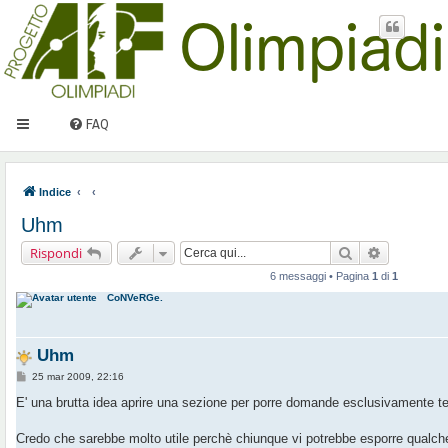
FAQ
Indice
Uhm
Cerca
Ricerca av
Rispondi
6 messaggi • Pagina
1
di
1
CoNVeRGe.
Uhm
M
25 mar 2009, 22:16
e
s
E' una brutta idea aprire una sezione per porre domande esclusivamente te
s
a
g
Credo che sarebbe molto utile perchè chiunque vi potrebbe esporre qualch
g