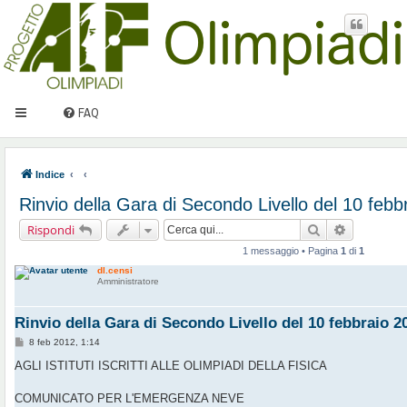
FAQ
Indice
Rinvio della Gara di Secondo Livello del 10 febb
Cerca
Ricerca av
Rispondi
1 messaggio • Pagina
1
di
1
dl.censi
Amministratore
Rinvio della Gara di Secondo Livello del 10 febbraio 2
M
8 feb 2012, 1:14
e
s
AGLI ISTITUTI ISCRITTI ALLE OLIMPIADI DELLA FISICA
s
a
g
COMUNICATO PER L'EMERGENZA NEVE
g