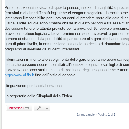
i
o
Per le eccezionali nevicate di questo periodo, notizie di inagibilità o precar
ferroviari e di altre difficoltà logistiche ci vengono segnalate da moltissime 
lamentano l'impossibilità per i loro studenti di prendere parte alla gara di se
Fisica. Molte scuole sono rimaste chiuse in questo periodo e fra esse ci so
dovrebbero tenere le attività previste per la prova del 10 febbraio prossimo
previsioni meteorologiche a breve termine non sono favorevoli e per non e
numero di studenti dalla possibilità di partecipare alla gara che hanno conqu
gara di primo livello, la commissione nazionale ha deciso di rimandare la ga
preghiamo di avvisare gli studenti interessati.
Informazioni in merito allo svolgimento delle gare si potranno avere dai resp
fisica che possono essere contattati all'indirizzo segnalato sul foglio di con
convocazione sono stati messi a disposizione degli insegnanti che curano le
http://www.olifis.it
fino dall'inizio di gennaio.
Ringraziando per la collaborazione,
La segreteria delle Olimpiadi della Fisica
Rispondi
1 messaggio • Pagina
1
di
1