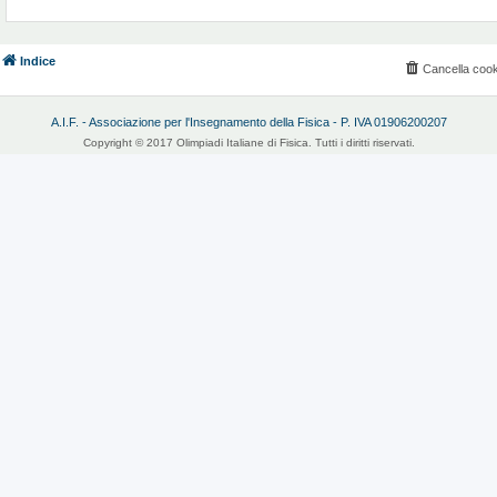
Indice
Cancella cook
A.I.F. - Associazione per l'Insegnamento della Fisica - P. IVA 01906200207
Copyright © 2017 Olimpiadi Italiane di Fisica. Tutti i diritti riservati.