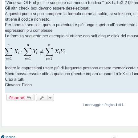
"Windows OLE object" e scegliere dal menu a tendina "TeX-LaTeX 2.09 and
i
o
Gli altri check box devono essere deselezionati.
A questo punto si puo' comporre la formula come al solito; si seleziona, si
ottiene il codice richiesto.
Per formule semplici questa procedura è più lunga rispetto all'inserimento d
espressioni più complesse.
La formula seguente per esempio si ottiene con soli cinque click del mous
Inoltre le espressioni usate più di frequente possono essere memorizzate e
Spero possa essere utile a qualcuno (mentre impara a usare LaTeX su Lin
Ciao a tutti
Giovanni Florio
Rispondi
1 messaggio • Pagina
1
di
1
Indice