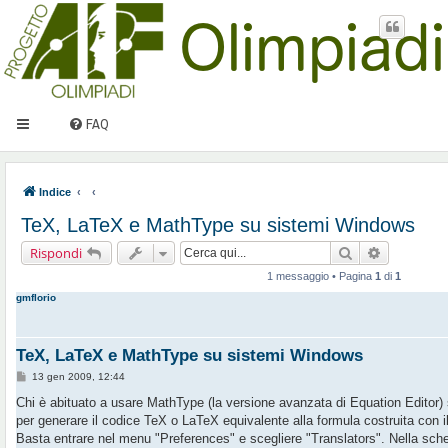
FAQ
Indice
TeX, LaTeX e MathType su sistemi Windows
Cerca
Ricerca av
Rispondi
1 messaggio • Pagina
1
di
1
gmflorio
TeX, LaTeX e MathType su sistemi Windows
M
13 gen 2009, 12:44
e
s
Chi è abituato a usare MathType (la versione avanzata di Equation Editor) 
s
per generare il codice TeX o LaTeX equivalente alla formula costruita con il
a
g
Basta entrare nel menu "Preferences" e scegliere "Translators". Nella sch
g