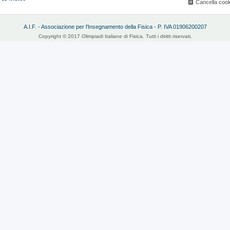
Cancella cook
A.I.F. - Associazione per l'Insegnamento della Fisica - P. IVA 01906200207
Copyright © 2017 Olimpiadi Italiane di Fisica. Tutti i diritti riservati.