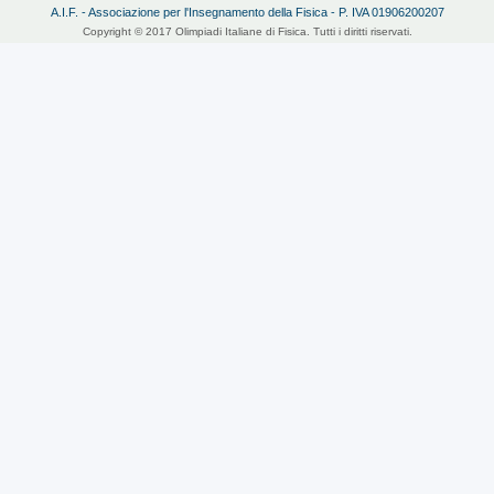
A.I.F. - Associazione per l'Insegnamento della Fisica - P. IVA 01906200207
Copyright © 2017 Olimpiadi Italiane di Fisica. Tutti i diritti riservati.