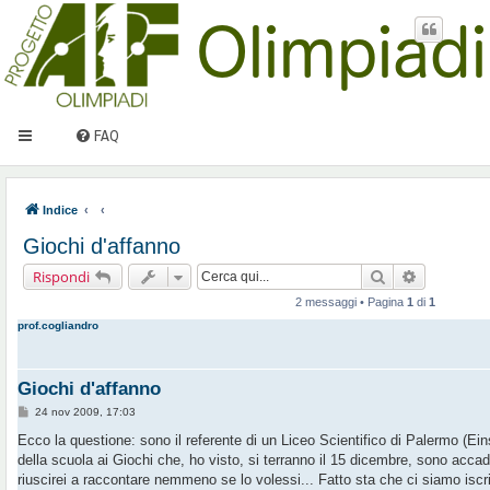
FAQ
Indice
Giochi d'affanno
Cerca
Ricerca av
Rispondi
2 messaggi • Pagina
1
di
1
prof.cogliandro
Giochi d'affanno
M
24 nov 2009, 17:03
e
s
Ecco la questione: sono il referente di un Liceo Scientifico di Palermo (Eins
s
della scuola ai Giochi che, ho visto, si terranno il 15 dicembre, sono acca
a
g
riuscirei a raccontare nemmeno se lo volessi... Fatto sta che ci siamo iscrit
g