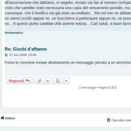
all'associazione che abbiamo, in seguito, inviato via fax al numero corrisp
i
o
visto che sarebbe stato necessaria una copia del versamento postale, ma la
comunque, che il bonifico sia già stato accreditato... Ma noi non ne abbia
se siamo iscritti oppure no, se riusciremo a partecipare oppure no, se pos
no... A questo punto sarebbe utile averne notizia... Cari saluti, e buon lavor
ilmatematico
Re: Giochi d'affanno
M
27 nov 2009, 15:46
e
s
Forse le conviene inviare direttamente un messaggio privato a un amministr
s
a
g
g
i
Rispondi
o
2 messaggi • Pagina
1
di
1
Indice
Cancella cook