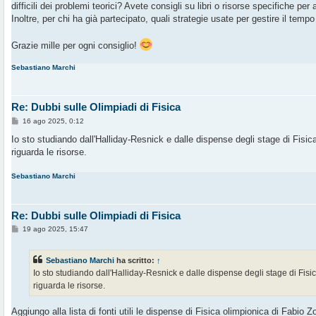
difficili dei problemi teorici? Avete consigli su libri o risorse specifiche p
i
o
Inoltre, per chi ha già partecipato, quali strategie usate per gestire il temp
Grazie mille per ogni consiglio!
Sebastiano Marchi
Re: Dubbi sulle Olimpiadi di Fisica
M
16 ago 2025, 0:12
e
s
Io sto studiando dall'Halliday-Resnick e dalle dispense degli stage di Fisi
s
riguarda le risorse.
a
g
g
Sebastiano Marchi
i
o
Re: Dubbi sulle Olimpiadi di Fisica
M
19 ago 2025, 15:47
e
s
s
Sebastiano Marchi
ha scritto:
↑
a
g
Io sto studiando dall'Halliday-Resnick e dalle dispense degli stage di Fis
g
riguarda le risorse.
i
o
Aggiungo alla lista di fonti utili le dispense di Fisica olimpionica di Fabio Zo