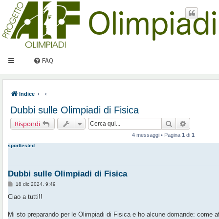
FAQ
Indice
Dubbi sulle Olimpiadi di Fisica
Cerca
Ricerca av
Rispondi
4 messaggi • Pagina
1
di
1
sporttested
Dubbi sulle Olimpiadi di Fisica
M
18 dic 2024, 9:49
e
s
Ciao a tutti!!
s
a
g
Mi sto preparando per le Olimpiadi di Fisica e ho alcune domande: come aff
g