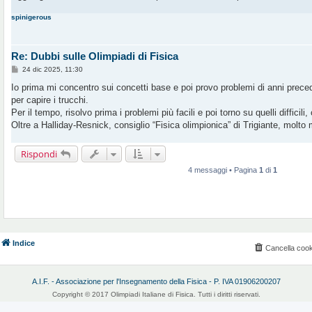
spinigerous
Re: Dubbi sulle Olimpiadi di Fisica
M
24 dic 2025, 11:30
e
s
Io prima mi concentro sui concetti base e poi provo problemi di anni prece
s
per capire i trucchi.
a
g
Per il tempo, risolvo prima i problemi più facili e poi torno su quelli difficili
g
Oltre a Halliday-Resnick, consiglio “Fisica olimpionica” di Trigiante, molto 
i
o
Rispondi
4 messaggi • Pagina
1
di
1
Indice
Cancella cook
A.I.F. - Associazione per l'Insegnamento della Fisica - P. IVA 01906200207
Copyright © 2017 Olimpiadi Italiane di Fisica. Tutti i diritti riservati.