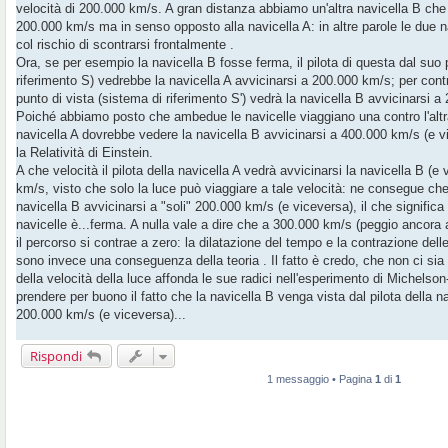
velocità di 200.000 km/s. A gran distanza abbiamo un'altra navicella B che 
i
o
200.000 km/s ma in senso opposto alla navicella A: in altre parole le due na
col rischio di scontrarsi frontalmente .
Ora, se per esempio la navicella B fosse ferma, il pilota di questa dal suo 
riferimento S) vedrebbe la navicella A avvicinarsi a 200.000 km/s; per contro
punto di vista (sistema di riferimento S') vedrà la navicella B avvicinarsi 
Poiché abbiamo posto che ambedue le navicelle viaggiano una contro l'altra
navicella A dovrebbe vedere la navicella B avvicinarsi a 400.000 km/s (e vi
la Relatività di Einstein.
A che velocità il pilota della navicella A vedrà avvicinarsi la navicella B 
km/s, visto che solo la luce può viaggiare a tale velocità: ne consegue che i
navicella B avvicinarsi a "soli" 200.000 km/s (e viceversa), il che signific
navicelle è...ferma. A nulla vale a dire che a 300.000 km/s (peggio ancora
il percorso si contrae a zero: la dilatazione del tempo e la contrazione del
sono invece una conseguenza della teoria . Il fatto è credo, che non ci sia 
della velocità della luce affonda le sue radici nell'esperimento di Michels
prendere per buono il fatto che la navicella B venga vista dal pilota della na
200.000 km/s (e viceversa)...
Rispondi
1 messaggio • Pagina
1
di
1