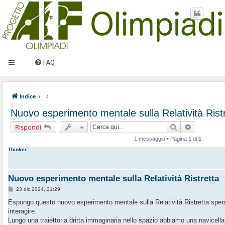
FAQ
Indice
Nuovo esperimento mentale sulla Relatività Rist
Cerca
Ricerca av
Rispondi
1 messaggio • Pagina
1
di
1
Thinker
Nuovo esperimento mentale sulla Relatività Ristretta
M
23 dic 2024, 21:29
e
s
Espongo questo nuovo esperimento mentale sulla Relatività Ristretta sper
s
interagire.
a
g
Lungo una traiettoria dritta immaginaria nello spazio abbiamo una navicella A
g