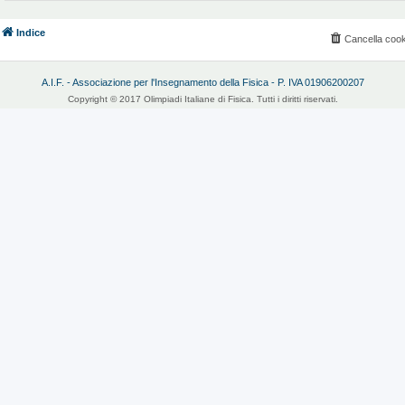
Indice
Cancella cook
A.I.F. - Associazione per l'Insegnamento della Fisica - P. IVA 01906200207
Copyright © 2017 Olimpiadi Italiane di Fisica. Tutti i diritti riservati.