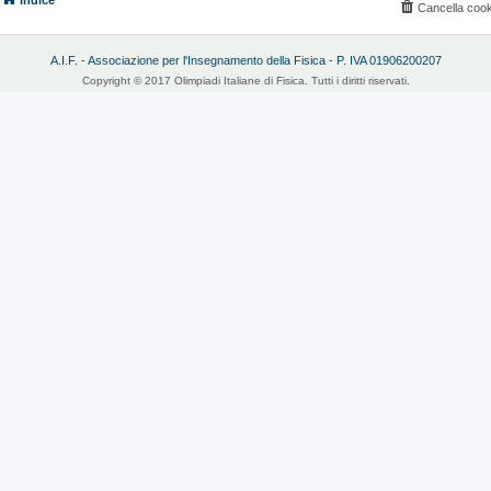
Indice
Cancella cook
A.I.F. - Associazione per l'Insegnamento della Fisica - P. IVA 01906200207
Copyright © 2017 Olimpiadi Italiane di Fisica. Tutti i diritti riservati.