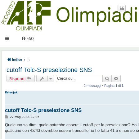
FAQ
Indice
cutoff Tolc-S preselezione SNS
Cerca
Ricerca av
Rispondi
2 messaggi • Pagina
1
di
1
Kriscjak
cutoff Tolc-S preselezione SNS
M
27 mag 2022, 17:36
e
s
Qualcuno sa dirmi quale potrebbe essere il cutoff per la preselezione? Ho 
s
qualcuno con 42/43 dovrebbe essere tranquillo, io ho fatto 41.5 e non so se 
a
g
g