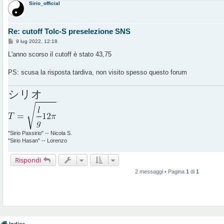
Sirio_official
i
o
Re: cutoff Tolc-S preselezione SNS
M
9 lug 2022, 12:18
e
s
L'anno scorso il cutoff è stato 43,75
s
a
g
PS: scusa la risposta tardiva, non visito spesso questo forum
g
i
o
シリオ
"Sirio Passirio" -- Nicola S.
"Sirio Hasan" -- Lorenzo
Rispondi
2 messaggi • Pagina
1
di
1