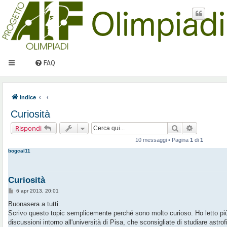
FAQ
Indice
Curiosità
Cerca
Ricerca av
Rispondi
10 messaggi • Pagina
1
di
1
bogcal11
Curiosità
M
6 apr 2013, 20:01
e
s
Buonasera a tutti.
s
Scrivo questo topic semplicemente perché sono molto curioso. Ho letto più
a
g
discussioni intorno all'università di Pisa, che sconsigliate di studiare astr
g