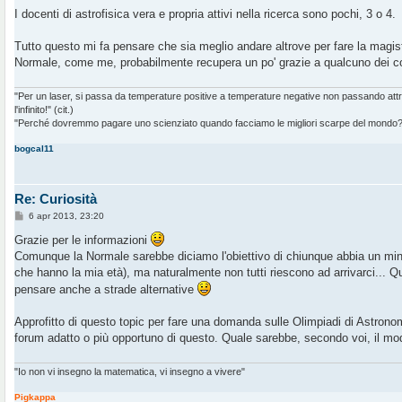
I docenti di astrofisica vera e propria attivi nella ricerca sono pochi, 3 o 4.
Tutto questo mi fa pensare che sia meglio andare altrove per fare la magistr
Normale, come me, probabilmente recupera un po' grazie a qualcuno dei cor
"Per un laser, si passa da temperature positive a temperature negative non passando at
l'infinito!" (cit.)
"Perché dovremmo pagare uno scienziato quando facciamo le migliori scarpe del mondo?" 
bogcal11
Re: Curiosità
M
6 apr 2013, 23:20
e
s
Grazie per le informazioni
s
Comunque la Normale sarebbe diciamo l'obiettivo di chiunque abbia un min
a
g
che hanno la mia età), ma naturalmente non tutti riescono ad arrivarci... 
g
pensare anche a strade alternative
i
o
Approfitto di questo topic per fare una domanda sulle Olimpiadi di Astron
forum adatto o più opportuno di questo. Quale sarebbe, secondo voi, il mod
"Io non vi insegno la matematica, vi insegno a vivere"
Pigkappa