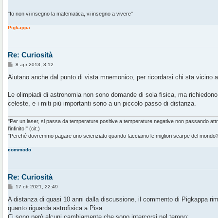
"Io non vi insegno la matematica, vi insegno a vivere"
Pigkappa
Re: Curiosità
M
8 apr 2013, 3:12
e
s
Aiutano anche dal punto di vista mnemonico, per ricordarsi chi sta vicino a
s
a
g
Le olimpiadi di astronomia non sono domande di sola fisica, ma richiedono
g
celeste, e i miti più importanti sono a un piccolo passo di distanza.
i
o
"Per un laser, si passa da temperature positive a temperature negative non passando at
l'infinito!" (cit.)
"Perché dovremmo pagare uno scienziato quando facciamo le migliori scarpe del mondo?" 
commodo
Re: Curiosità
M
17 ott 2021, 22:49
e
s
A distanza di quasi 10 anni dalla discussione, il commento di Pigkappa rim
s
quanto riguarda astrofisica a Pisa.
a
g
Ci sono però alcuni cambiamente che sono intercorsi nel tempo: