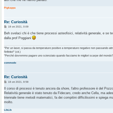
Pigkappa
Re: Curiosità
M
18 ott 2021, 0:09
e
s
Beh svelaci chi è che tiene processi asteofisici, relatività generale, e se t
s
dalla prof Poggiani
a
g
g
i
"Per un laser, si passa da temperature positive a temperature negative non passando at
o
l'infinito!" (cit.)
"Perché dovremmo pagare uno scienziato quando facciamo le migliori scarpe del mondo?" 
commodo
Re: Curiosità
M
18 ott 2021, 9:58
e
s
Il corso di processi è tenuto ancora da shore, l'altro professore è del Pozzo
s
Relatività generale è stato tenuto da Fidecaro, credo anche Cella, ma ades
a
g
triennale tiene metodi matematici, fa dei compitini difficilissimi e spiega ma
g
molto.
i
o
LibLib