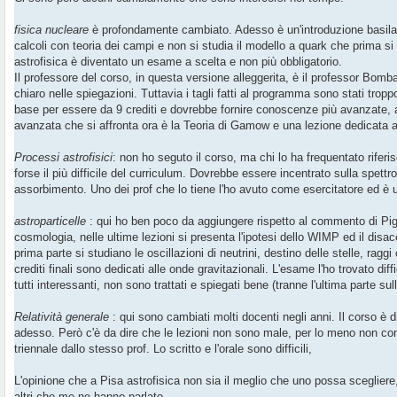
g
i
o
fisica nucleare
è profondamente cambiato. Adesso è un'introduzione basilar
calcoli con teoria dei campi e non si studia il modello a quark che prima si 
astrofisica è diventato un esame a scelta e non più obbligatorio.
Il professore del corso, in questa versione alleggerita, è il professor Bomb
chiaro nelle spiegazioni. Tuttavia i tagli fatti al programma sono stati trop
base per essere da 9 crediti e dovrebbe fornire conoscenze più avanzate, 
avanzata che si affronta ora è la Teoria di Gamow e una lezione dedicata a
Processi astrofisici
: non ho seguto il corso, ma chi lo ha frequentato riferis
forse il più difficile del curriculum. Dovrebbe essere incentrato sulla spettro
assorbimento. Uno dei prof che lo tiene l'ho avuto come esercitatore ed è 
astroparticelle
: qui ho ben poco da aggiungere rispetto al commento di Pi
cosmologia, nelle ultime lezioni si presenta l'ipotesi dello WIMP ed il disac
prima parte si studiano le oscillazioni di neutrini, destino delle stelle, rag
crediti finali sono dedicati alle onde gravitazionali. L'esame l'ho trovato dif
tutti interessanti, non sono trattati e spiegati bene (tranne l'ultima parte sul
Relatività generale
: qui sono cambiati molti docenti negli anni. Il corso è di
adesso. Però c'è da dire che le lezioni non sono male, per lo meno non com
triennale dallo stesso prof. Lo scritto e l'orale sono difficili,
L'opinione che a Pisa astrofisica non sia il meglio che uno possa scegliere,
altri che me ne hanno parlato.