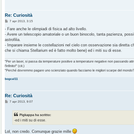
Re: Curiosità
M
7 apr 2013, 3:15
e
s
- Fare anche le olimpiadi di fisica ad alto livello.
s
- Avere un telescopio amatoriale o un buon binocolo, tanta pazienza, possi
a
g
astrofilia.
g
- Imparare insieme le costellazioni nel cielo con osservazione sia diretta
i
o
che si chiama Stellarium ed è fatto molto bene) ed i miti su di esse.
"Per un laser, si passa da temperature positive a temperature negative non passando at
l'infinito!" (cit.)
"Perché dovremmo pagare uno scienziato quando facciamo le migliori scarpe del mondo?" 
bogcal11
Re: Curiosità
M
7 apr 2013, 9:07
e
s
s
Pigkappa ha scritto:
a
g
-ed i miti su di esse.
g
i
o
Lol, non credo. Comunque grazie mille