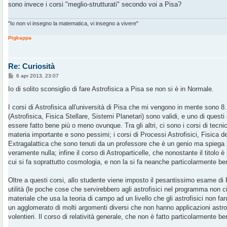
sono invece i corsi "meglio-strutturati" secondo voi a Pisa?
i
o
"Io non vi insegno la matematica, vi insegno a vivere"
Pigkappa
Re: Curiosità
M
6 apr 2013, 23:07
e
s
Io di solito sconsiglio di fare Astrofisica a Pisa se non si è in Normale.
s
a
g
I corsi di Astrofisica all'università di Pisa che mi vengono in mente sono 
g
(Astrofisica, Fisica Stellare, Sistemi Planetari) sono validi, e uno di questi
i
o
essere fatto bene più o meno ovunque. Tra gli altri, ci sono i corsi di tecn
materia importante e sono pessimi; i corsi di Processi Astrofisici, Fisica d
Extragalattica che sono tenuti da un professore che è un genio ma spiega 
veramente nulla; infine il corso di Astroparticelle, che nonostante il titolo
cui si fa soprattutto cosmologia, e non la si fa neanche particolarmente be
Oltre a questi corsi, allo studente viene imposto il pesantissimo esame di
utilità (le poche cose che servirebbero agli astrofisici nel programma non 
materiale che usa la teoria di campo ad un livello che gli astrofisici non fan
un agglomerato di molti argomenti diversi che non hanno applicazioni astro
volentieri. Il corso di relatività generale, che non è fatto particolarmente be