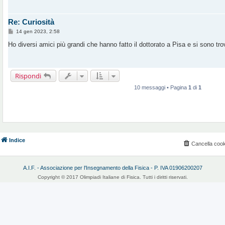
Re: Curiosità
M
14 gen 2023, 2:58
e
s
Ho diversi amici più grandi che hanno fatto il dottorato a Pisa e si sono tr
s
a
g
g
i
Rispondi
o
10 messaggi • Pagina
1
di
1
Indice
Cancella cook
A.I.F. - Associazione per l'Insegnamento della Fisica - P. IVA 01906200207
Copyright © 2017 Olimpiadi Italiane di Fisica. Tutti i diritti riservati.