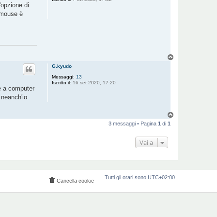
'opzione di
l mouse è
T
o
G.kyudo
p
Messaggi:
13
Iscritto il:
16 set 2020, 17:20
re a computer
 neanch'io
T
o
3 messaggi • Pagina
1
di
1
p
Vai a
Tutti gli orari sono
UTC+02:00
Cancella cookie