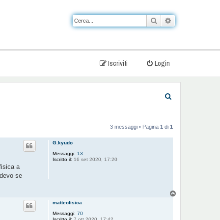
Cerca
Ricerca avanzat
Iscriviti
Login
C
e
r
3 messaggi • Pagina
1
di
1
c
G.kyudo
a
Messaggi:
13
Iscritto il:
16 set 2020, 17:20
isica a
edevo se
T
o
matteofisica
p
Messaggi:
70
Iscritto il:
7 ott 2020, 17:42