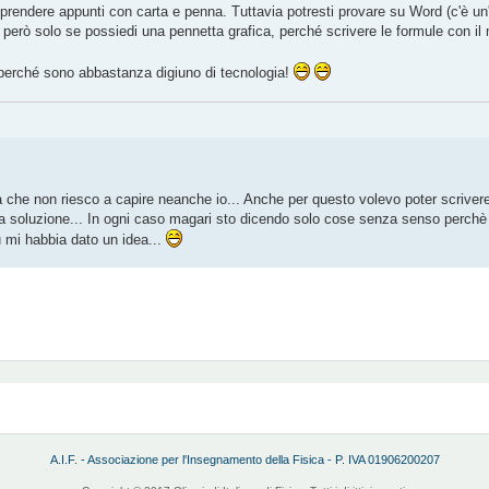
, prendere appunti con carta e penna. Tuttavia potresti provare su Word (c'è un
 però solo se possiedi una pennetta grafica, perché scrivere le formule con i
e, perché sono abbastanza digiuno di tecnologia!
tura che non riesco a capire neanche io... Anche per questo volevo poter scrive
a soluzione... In ogni caso magari sto dicendo solo cose senza senso perchè
 mi habbia dato un idea...
A.I.F. - Associazione per l'Insegnamento della Fisica - P. IVA 01906200207