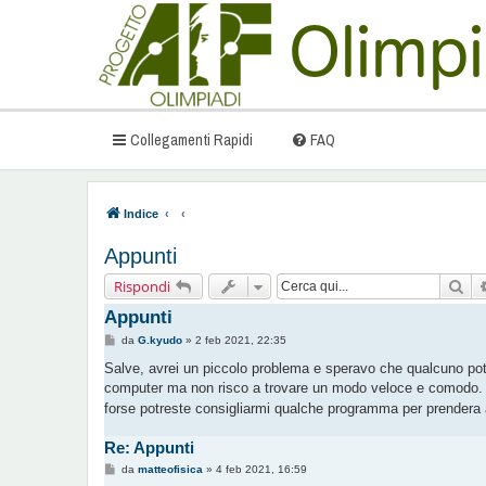
Collegamenti Rapidi
FAQ
Indice
Appunti
Cer
Rispondi
Appunti
M
da
G.kyudo
»
2 feb 2021, 22:35
e
s
Salve, avrei un piccolo problema e speravo che qualcuno pot
s
computer ma non risco a trovare un modo veloce e comodo. H
a
g
forse potreste consigliarmi qualche programma per prendera 
g
i
o
Re: Appunti
M
da
matteofisica
»
4 feb 2021, 16:59
e