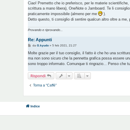
s
Ciao! Premetto che io preferisco, per le materie scientifiche
s
scrittura a mano libera), OneNote o Jamboard. Te li consiglio
a
g
praticamente impossibile (almeno per me
).
g
Detto questo, ti consiglio di sentire qualcun altro oltre a m
i
o
Provando e riprovando...
Re: Appunti
M
da
G.kyudo
»
5 feb 2021, 21:27
e
s
Molte grazie per il tuo consiglio, il fatto è che ho una scrit
s
ma non sono sicuro che la pennetta grafica possa essere un
a
g
sono troppo informato. Comunque ti ringrazio... Penso che tu
g
i
o
Rispondi
Torna a “Caffè”
Indice