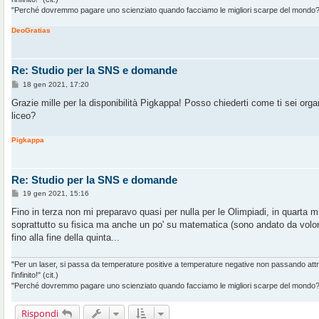
"Perché dovremmo pagare uno scienziato quando facciamo le migliori scarpe del mondo?" 
DeoGratias
Re: Studio per la SNS e domande
M
18 gen 2021, 17:20
e
s
Grazie mille per la disponibilità Pigkappa! Posso chiederti come ti sei orga
s
liceo?
a
g
g
Pigkappa
i
o
Re: Studio per la SNS e domande
M
19 gen 2021, 15:16
e
s
Fino in terza non mi preparavo quasi per nulla per le Olimpiadi, in quarta 
s
soprattutto su fisica ma anche un po' su matematica (sono andato da volont
a
g
fino alla fine della quinta...
g
i
o
"Per un laser, si passa da temperature positive a temperature negative non passando at
l'infinito!" (cit.)
"Perché dovremmo pagare uno scienziato quando facciamo le migliori scarpe del mondo?" 
Rispondi