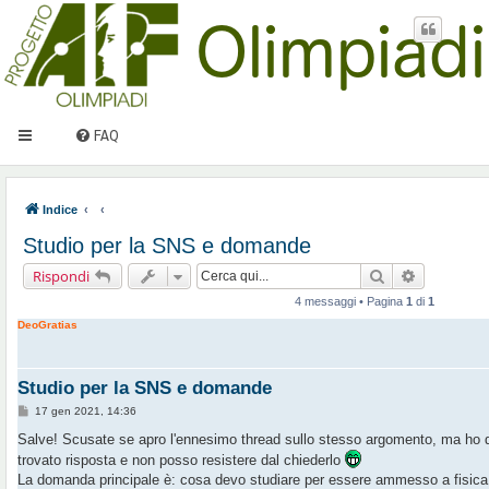
FAQ
Indice
Studio per la SNS e domande
Cerca
Ricerca av
Rispondi
4 messaggi • Pagina
1
di
1
DeoGratias
Studio per la SNS e domande
M
17 gen 2021, 14:36
e
s
Salve! Scusate se apro l'ennesimo thread sullo stesso argomento, ma ho 
s
trovato risposta e non posso resistere dal chiederlo
a
g
La domanda principale è: cosa devo studiare per essere ammesso a fisica
g