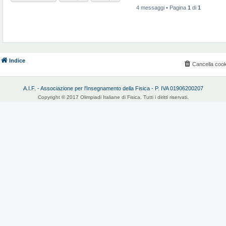
4 messaggi • Pagina
1
di
1
Indice
Cancella cook
A.I.F. - Associazione per l'Insegnamento della Fisica - P. IVA 01906200207
Copyright © 2017 Olimpiadi Italiane di Fisica. Tutti i diritti riservati.