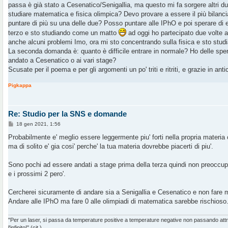
passa è già stato a Cesenatico/Senigallia, ma questo mi fa sorgere altri d
i
o
studiare matematica e fisica olimpica? Devo provare a essere il più bilanci
puntare di più su una delle due? Posso puntare alle IPhO e poi sperare di e
terzo e sto studiando come un matto
ad oggi ho partecipato due volte al
anche alcuni problemi Imo, ora mi sto concentrando sulla fisica e sto studi
La seconda domanda è: quanto è difficile entrare in normale? Ho delle sp
andato a Cesenatico o ai vari stage?
Scusate per il poema e per gli argomenti un po' triti e ritriti, e grazie in an
Pigkappa
Re: Studio per la SNS e domande
M
18 gen 2021, 1:56
e
s
Probabilmente e' meglio essere leggermente piu' forti nella propria materia
s
ma di solito e' gia cosi' perche' la tua materia dovrebbe piacerti di piu'.
a
g
g
Sono pochi ad essere andati a stage prima della terza quindi non preoccupa
i
o
e i prossimi 2 pero'.
Cercherei sicuramente di andare sia a Senigallia e Cesenatico e non fare 
Andare alle IPhO ma fare 0 alle olimpiadi di matematica sarebbe rischioso
"Per un laser, si passa da temperature positive a temperature negative non passando at
l'infinito!" (cit.)