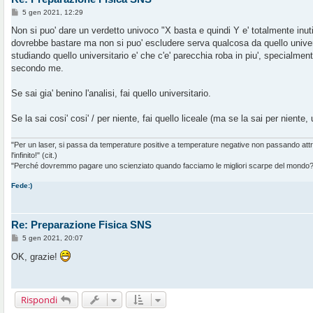
M
5 gen 2021, 12:29
e
s
Non si puo' dare un verdetto univoco "X basta e quindi Y e' totalmente inutil
s
dovrebbe bastare ma non si puo' escludere serva qualcosa da quello univers
a
g
studiando quello universitario e' che c'e' parecchia roba in piu', specialm
g
secondo me.
i
o
Se sai gia' benino l'analisi, fai quello universitario.
Se la sai cosi' cosi' / per niente, fai quello liceale (ma se la sai per niente
"Per un laser, si passa da temperature positive a temperature negative non passando at
l'infinito!" (cit.)
"Perché dovremmo pagare uno scienziato quando facciamo le migliori scarpe del mondo?" 
Fede:)
Re: Preparazione Fisica SNS
M
5 gen 2021, 20:07
e
s
OK, grazie!
s
a
g
g
i
Rispondi
o