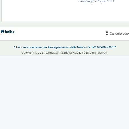
5 messaggi • Pagina
1
di
1
Indice
Cancella cook
A.I.F. - Associazione per l'Insegnamento della Fisica - P. IVA 01906200207
Copyright © 2017 Olimpiadi Italiane di Fisica. Tutti i diritti riservati.