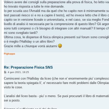
Volevo avere dei consigli sulla preparazione alla prova di fisica, ho letto va
i
o
ho trovato risposta a tutte le mie domande.
Io per scuola uso l'Amaldi ma da quel che ho capito non è minimamente suffi
test passati riesco sì e no a capire il testo), ed ho invece letto che il libro
capito se in versione liceale o universitaria, e nel caso, se sia meglio Fon
livello di analisi è necessaria per la comprensione di questo libro? Gli arg
sono tutti compresi o c'è bisogno di integrare con altri manuali? Il tempo c
mi sono svegliato tardi?
Ultima cosa, le dispense di fisica olimpica presenti sul forum sono consigl
o è meglio l'Halliday o un altro libro?
Grazie mille a chiunque vorrà aiutarmi
Pigkappa
Re: Preparazione Fisica SNS
M
4 gen 2021, 19:25
e
s
Comincerei con l'Halliday da liceo (che non e' enormemente piu' complesso
s
sapere la teoria spiegata li', e' necessario fare molti problemi dalle Olimpia
a
g
visto le cose.
g
i
o
L'analisi del liceo basta - piu' o meno. Se puoi procurarti il libro di matemat
sei a posto.