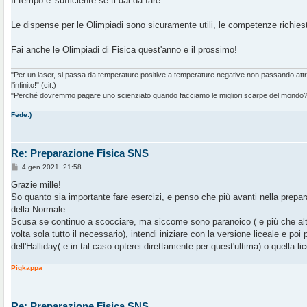
Il tempo e' sufficiente se ti dai da fare.
Le dispense per le Olimpiadi sono sicuramente utili, le competenze richiest
Fai anche le Olimpiadi di Fisica quest'anno e il prossimo!
"Per un laser, si passa da temperature positive a temperature negative non passando at
l'infinito!" (cit.)
"Perché dovremmo pagare uno scienziato quando facciamo le migliori scarpe del mondo?" 
Fede:)
Re: Preparazione Fisica SNS
M
4 gen 2021, 21:58
e
s
Grazie mille!
s
So quanto sia importante fare esercizi, e penso che più avanti nella prepara
a
g
della Normale.
g
Scusa se continuo a scocciare, ma siccome sono paranoico ( e più che alt
i
o
volta sola tutto il necessario), intendi iniziare con la versione liceale e poi
dell'Halliday( e in tal caso opterei direttamente per quest'ultima) o quella lic
Pigkappa
Re: Preparazione Fisica SNS