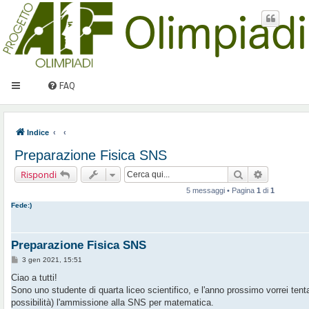
FAQ
Indice
Preparazione Fisica SNS
Cerca
Ricerca av
Rispondi
5 messaggi • Pagina
1
di
1
Fede:)
Preparazione Fisica SNS
M
3 gen 2021, 15:51
e
s
Ciao a tutti!
s
Sono uno studente di quarta liceo scientifico, e l'anno prossimo vorrei te
a
g
possibilità) l'ammissione alla SNS per matematica.
g