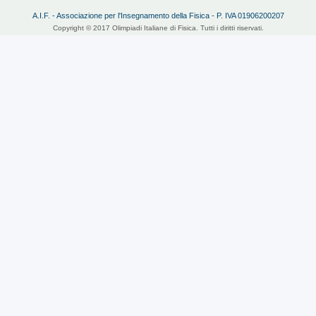
A.I.F. - Associazione per l'Insegnamento della Fisica - P. IVA 01906200207
Copyright © 2017 Olimpiadi Italiane di Fisica. Tutti i diritti riservati.