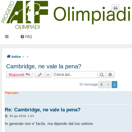
FAQ
Indice
Cambridge, ne vale la pena?
Cerca
Ricerca av
Rispondi
1
2
Precedente
15 messaggi
Pigkappa
Re: Cambridge, ne vale la pena?
M
30 giu 2018, 1:23
e
s
In generale non e' facile, ma dipende dal tuo settore.
s
a