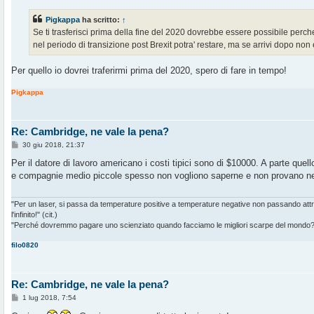
Pigkappa
ha scritto:
↑
Se ti trasferisci prima della fine del 2020 dovrebbe essere possibile perc
nel periodo di transizione post Brexit potra' restare, ma se arrivi dopo non e
Per quello io dovrei traferirmi prima del 2020, spero di fare in tempo!
Pigkappa
Re: Cambridge, ne vale la pena?
M
30 giu 2018, 21:37
e
s
Per il datore di lavoro americano i costi tipici sono di $10000. A parte quello
s
e compagnie medio piccole spesso non vogliono saperne e non provano n
a
g
g
i
"Per un laser, si passa da temperature positive a temperature negative non passando at
o
l'infinito!" (cit.)
"Perché dovremmo pagare uno scienziato quando facciamo le migliori scarpe del mondo?" 
filo0820
Re: Cambridge, ne vale la pena?
M
1 lug 2018, 7:54
e
s