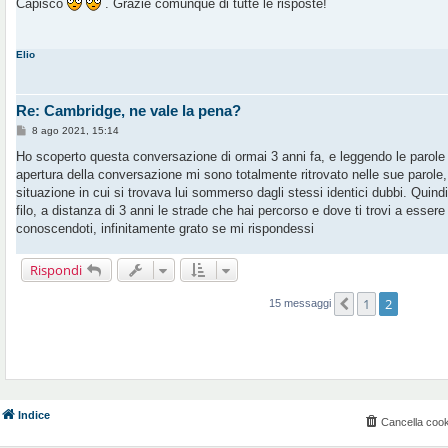
Capisco
. Grazie comunque di tutte le risposte!
s
a
g
g
Elio
i
o
Re: Cambridge, ne vale la pena?
M
8 ago 2021, 15:14
e
s
Ho scoperto questa conversazione di ormai 3 anni fa, e leggendo le parole
s
apertura della conversazione mi sono totalmente ritrovato nelle sue parole,
a
g
situazione in cui si trovava lui sommerso dagli stessi identici dubbi. Quind
g
filo, a distanza di 3 anni le strade che hai percorso e dove ti trovi a essere
i
o
conoscendoti, infinitamente grato se mi rispondessi
Rispondi
1
2
Precedente
15 messaggi
Indice
Cancella cook