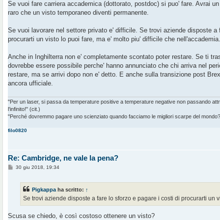
g
Se vuoi fare carriera accademica (dottorato, postdoc) si puo' fare. Avrai
g
raro che un visto temporaneo diventi permanente.
i
o
Se vuoi lavorare nel settore privato e' difficile. Se trovi aziende disposte a 
procurarti un visto lo puoi fare, ma e' molto piu' difficile che nell'accademia
Anche in Inghilterra non e' completamente scontato poter restare. Se ti tras
dovrebbe essere possibile perche' hanno annunciato che chi arriva nel perio
restare, ma se arrivi dopo non e' detto. E anche sulla transizione post Brex
ancora ufficiale.
"Per un laser, si passa da temperature positive a temperature negative non passando at
l'infinito!" (cit.)
"Perché dovremmo pagare uno scienziato quando facciamo le migliori scarpe del mondo?" 
filo0820
Re: Cambridge, ne vale la pena?
M
30 giu 2018, 19:34
e
s
s
Pigkappa
ha scritto:
↑
a
g
Se trovi aziende disposte a fare lo sforzo e pagare i costi di procurarti un v
g
i
o
Scusa se chiedo, è così costoso ottenere un visto?