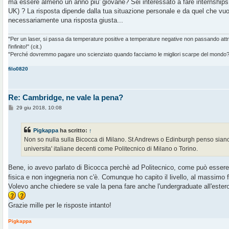
ma essere almeno un anno piu' giovane? Sei interessato a fare internships (m
i
o
UK) ? La risposta dipende dalla tua situazione personale e da quel che vuoi 
necessariamente una risposta giusta...
"Per un laser, si passa da temperature positive a temperature negative non passando at
l'infinito!" (cit.)
"Perché dovremmo pagare uno scienziato quando facciamo le migliori scarpe del mondo?" 
filo0820
Re: Cambridge, ne vale la pena?
M
29 giu 2018, 10:08
e
s
s
Pigkappa
ha scritto:
↑
a
g
Non so nulla sulla Bicocca di Milano. St Andrews o Edinburgh penso siano c
g
universita' italiane decenti come Politecnico di Milano o Torino.
i
o
Bene, io avevo parlato di Bicocca perchè ad Politecnico, come può essere 
fisica e non ingegneria non c'è. Comunque ho capito il livello, al massimo f
Volevo anche chiedere se vale la pena fare anche l'undergraduate all'estero
Grazie mille per le risposte intanto!
Pigkappa