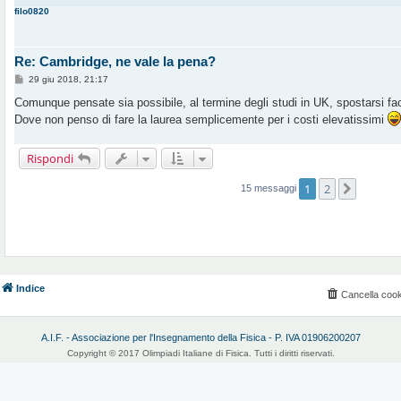
g
filo0820
i
o
Re: Cambridge, ne vale la pena?
M
29 giu 2018, 21:17
e
s
Comunque pensate sia possibile, al termine degli studi in UK, spostarsi fa
s
Dove non penso di fare la laurea semplicemente per i costi elevatissimi
a
g
g
i
Rispondi
o
1
2
Prossi
15 messaggi
Indice
Cancella cook
A.I.F. - Associazione per l'Insegnamento della Fisica - P. IVA 01906200207
Copyright © 2017 Olimpiadi Italiane di Fisica. Tutti i diritti riservati.