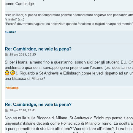
come Cambridge.
"Per un laser, si passa da temperature positive a temperature negative non passando at
l'infinito!" (cit.)
"Perché dovremmo pagare uno scienziato quando facciamo le migliori scarpe del mondo?" 
filo0820
Re: Cambirdge, ne vale la pena?
M
28 giu 2018, 22:25
e
s
Si per i loans, almeno fino a quest'anno, sono validi per gli studenti EU. Ora
s
problema è quando si sovrappongono proprio con l'esame (es. quest'anno er
a
g
). Riguardo a St Andrews e Edinburgh come le vedi rispetto ad un uni
g
una Bicocca di Milano?
i
o
Pigkappa
Re: Cambridge, ne vale la pena?
M
28 giu 2018, 23:41
e
s
Non so nulla sulla Bicocca di Milano. St Andrews o Edinburgh penso siano ci
s
universita' italiane decenti come Politecnico di Milano o Torino. La scelta a 
a
g
ti puoi permettere di studiare all'estero? Vuoi studiare all'estero? Ti va be
g