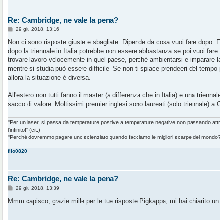
Re: Cambridge, ne vale la pena?
M
29 giu 2018, 13:16
e
s
Non ci sono risposte giuste e sbagliate. Dipende da cosa vuoi fare dopo. F
s
dopo la triennale in Italia potrebbe non essere abbastanza se poi vuoi fare
a
g
trovare lavoro velocemente in quel paese, perché ambientarsi e imparare la 
g
mentre si studia può essere difficile. Se non ti spiace prendeeri del tempo 
i
o
allora la situazione è diversa.
All'estero non tutti fanno il master (a differenza che in Italia) e una trien
sacco di valore. Moltissimi premier inglesi sono laureati (solo triennale) a
"Per un laser, si passa da temperature positive a temperature negative non passando at
l'infinito!" (cit.)
"Perché dovremmo pagare uno scienziato quando facciamo le migliori scarpe del mondo?" 
filo0820
Re: Cambridge, ne vale la pena?
M
29 giu 2018, 13:39
e
s
Mmm capisco, grazie mille per le tue risposte Pigkappa, mi hai chiarito un
s
a
g