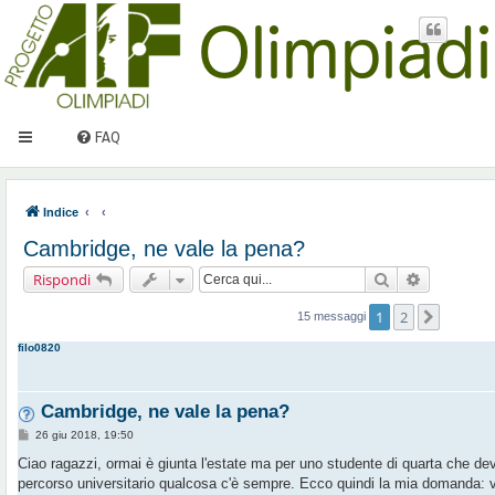
FAQ
Indice
Cambridge, ne vale la pena?
Cerca
Ricerca av
Rispondi
1
2
Prossi
15 messaggi
filo0820
Cambridge, ne vale la pena?
M
26 giu 2018, 19:50
e
s
Ciao ragazzi, ormai è giunta l'estate ma per uno studente di quarta che de
s
percorso universitario qualcosa c'è sempre. Ecco quindi la mia domanda: vor
a