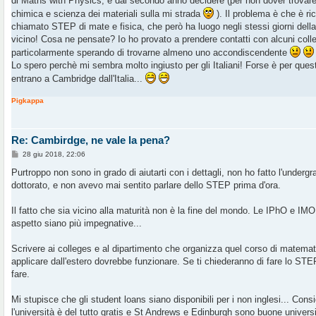
di Maths with Physics, e dal secondo anno decidere (per non dover trovar
chimica e scienza dei materiali sulla mi strada
). Il problema è che è r
chiamato STEP di mate e fisica, che però ha luogo negli stessi giorni dell
vicino! Cosa ne pensate? Io ho provato a prendere contatti con alcuni col
particolarmente sperando di trovarne almeno uno accondiscendente
Lo spero perchè mi sembra molto ingiusto per gli Italiani! Forse è per ques
entrano a Cambridge dall'Italia...
Pigkappa
Re: Cambirdge, ne vale la pena?
M
28 giu 2018, 22:06
e
s
Purtroppo non sono in grado di aiutarti con i dettagli, non ho fatto l'underg
s
dottorato, e non avevo mai sentito parlare dello STEP prima d'ora.
a
g
g
Il fatto che sia vicino alla maturità non è la fine del mondo. Le IPhO e IMO
i
o
aspetto siano più impegnative...
Scrivere ai colleges e al dipartimento che organizza quel corso di matema
applicare dall'estero dovrebbe funzionare. Se ti chiederanno di fare lo STE
fare.
Mi stupisce che gli student loans siano disponibili per i non inglesi... Con
l'università è del tutto gratis e St Andrews e Edinburgh sono buone univer