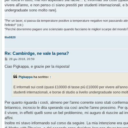
vivere all'anno, e non penso ci siano prestiti per studenti internazionali, e b
undergraduate sono molto rare).
"Per un laser, si passa da temperature positive a temperature negative non passando at
l'infinito!" (cit.)
"Perché dovremmo pagare uno scienziato quando facciamo le migliori scarpe del mondo?" 
filo0820
Re: Cambirdge, ne vale la pena?
M
28 giu 2018, 20:59
e
s
Ciao Pigkappa, e grazie per la risposta!
s
a
g
Pigkappa
ha scritto:
↑
g
i
o
E informati sui costi (quasi £10000 di tasse più £10000 per vivere all'anno,
studenti internazionali, e borse di studio a livello undergraduate sono molt
Per quanto riguarda i costi, almeno per l'anno corrente sono stati confermati
britannico, incrocio le dita sperando sia così anche l'anno prossimo. Per q
il vivere, in effetti quelli sono un bel problemino, mi auguro di riuscire ad
affini.
Inoltre mi stavo informando sul corso da seguire. La mia intenzione era qu