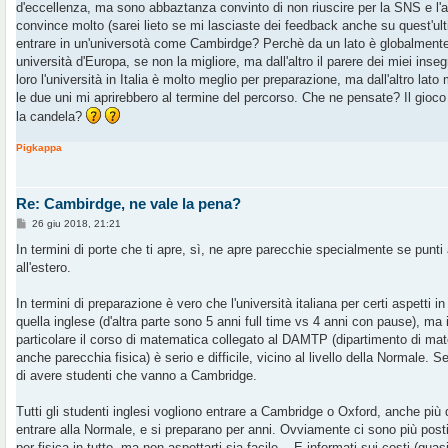
g
d'eccellenza, ma sono abbaztanza convinto di non riuscire per la SNS e l'
g
convince molto (sarei lieto se mi lasciaste dei feedback anche su quest'ul
i
o
entrare in un'universotà come Cambirdge? Perchè da un lato è globalmente 
università d'Europa, se non la migliore, ma dall'altro il parere dei miei ins
loro l'università in Italia è molto meglio per preparazione, ma dall'altro lato
le due uni mi aprirebbero al termine del percorso. Che ne pensate? Il gioco 
la candela?
Pigkappa
Re: Cambirdge, ne vale la pena?
M
26 giu 2018, 21:21
e
s
In termini di porte che ti apre, sì, ne apre parecchie specialmente se punti a
s
all'estero.
a
g
g
In termini di preparazione è vero che l'università italiana per certi aspetti 
i
o
quella inglese (d'altra parte sono 5 anni full time vs 4 anni con pause), ma i
particolare il corso di matematica collegato al DAMTP (dipartimento di mat
anche parecchia fisica) è serio e difficile, vicino al livello della Normale. S
di avere studenti che vanno a Cambridge.
Tutti gli studenti inglesi vogliono entrare a Cambridge o Oxford, anche più di
entrare alla Normale, e si preparano per anni. Ovviamente ci sono più post
per fisica in tutto, ma non aspettarti sia facile... E informati sui costi (qu