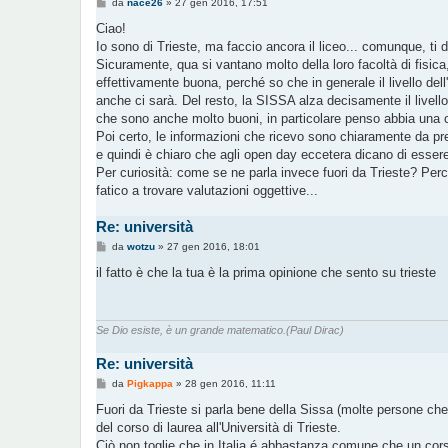
M
da
nace26
»
27 gen 2016, 17:51
e
s
Ciao!
s
Io sono di Trieste, ma faccio ancora il liceo... comunque, ti 
a
g
Sicuramente, qua si vantano molto della loro facoltà di fisi
g
effettivamente buona, perché so che in generale il livello dell
i
o
anche ci sarà. Del resto, la SISSA alza decisamente il livello 
che sono anche molto buoni, in particolare penso abbia una ce
Poi certo, le informazioni che ricevo sono chiaramente da pre
e quindi è chiaro che agli open day eccetera dicano di essere 
Per curiosità: come se ne parla invece fuori da Trieste? Perc
fatico a trovare valutazioni oggettive...
Re: università
M
da
wotzu
»
27 gen 2016, 18:01
e
s
il fatto è che la tua è la prima opinione che sento su trieste
s
a
g
g
i
Se Dio esiste, è un grande matematico.(Paul Dirac)
o
Re: università
M
da
Pigkappa
»
28 gen 2016, 11:11
e
s
Fuori da Trieste si parla bene della Sissa (molte persone che 
s
del corso di laurea all'Università di Trieste.
a
g
Ciò non toglie che in Italia é abbastanza comune che un corso 