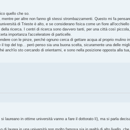
dico quello che so.
ca, mentre per altre non fanno gli stessi strombazzamenti. Questo mi fa pensar
'università di Trieste è alto, e se considerano fisica come un fiore all'occhiell
della ricerca. I centri di ricerca sono davvero tanti, per una città così piccola
rta importanza l'acceleratore di particelle.
ndere con le pinze, perché ognuno cerca di gettare acqua al proprio mulino in 
il top del top... però penso sia una buona scelta, sicuramente una delle miglior
hé anch'io sto cercando di orientarmi, e sono nella posizione opposta alla tua,
si laureano in ottime università vanno a fare il dottorato lí), ma si parla dec
di laurea in una università non molto famosa sia in realtà di alto livello, che