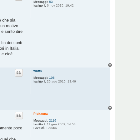
Messaggi:
53
Iscritto il:
6 nov 2015, 19:42
e che sia
o un motivo
, e sento dire
fin dei conti
i in Italia.
 e cioè
T
o
wotzu
p
Messaggi:
108
Iscritto il:
20 ago 2015, 13:46
T
o
Pigkappa
p
Messaggi:
2119
Iscritto il:
11 gen 2009, 14:58
isamente poco
Località:
Londra
 quel che