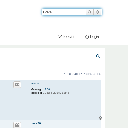
Cerca
Ricerca avanzat
Iscriviti
Login
C
e
r
4 messaggi • Pagina
1
di
1
c
wotzu
a
Messaggi:
108
Iscritto il:
20 ago 2015, 13:46
T
o
nace26
p