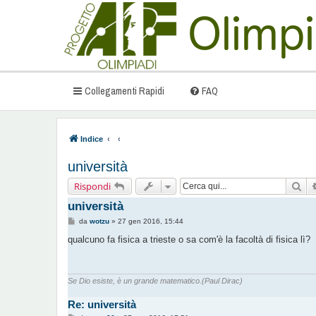
Collegamenti Rapidi
FAQ
Indice
università
Cer
Rispondi
università
M
da
wotzu
»
27 gen 2016, 15:44
e
s
qualcuno fa fisica a trieste o sa com'è la facoltà di fisica lì?
s
a
g
g
i
Se Dio esiste, è un grande matematico.(Paul Dirac)
o
Re: università