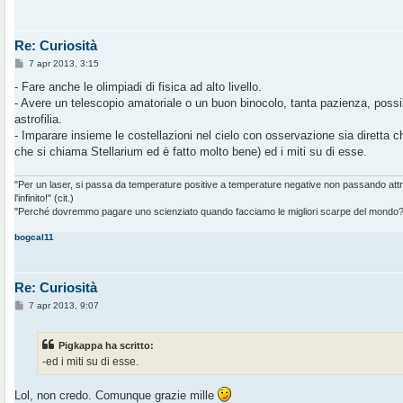
Re: Curiosità
M
7 apr 2013, 3:15
e
s
- Fare anche le olimpiadi di fisica ad alto livello.
s
- Avere un telescopio amatoriale o un buon binocolo, tanta pazienza, possi
a
g
astrofilia.
g
- Imparare insieme le costellazioni nel cielo con osservazione sia diretta
i
o
che si chiama Stellarium ed è fatto molto bene) ed i miti su di esse.
"Per un laser, si passa da temperature positive a temperature negative non passando at
l'infinito!" (cit.)
"Perché dovremmo pagare uno scienziato quando facciamo le migliori scarpe del mondo?" 
bogcal11
Re: Curiosità
M
7 apr 2013, 9:07
e
s
s
Pigkappa ha scritto:
a
g
-ed i miti su di esse.
g
i
o
Lol, non credo. Comunque grazie mille