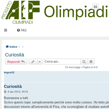
FAQ
Indice
Curiosità
Cerca
Ricerca av
Rispondi
10 messaggi • Pagina
1
di
1
bogcal11
Curiosità
M
6 apr 2013, 20:01
e
s
Buonasera a tutti.
s
Scrivo questo topic semplicemente perché sono molto curioso. Ho letto più
a
g
discussioni intorno all'università di Pisa, che sconsigliate di studiare astr
g