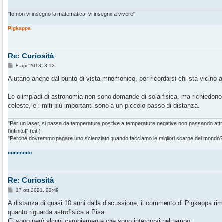
"Io non vi insegno la matematica, vi insegno a vivere"
Pigkappa
Re: Curiosità
M
8 apr 2013, 3:12
e
s
Aiutano anche dal punto di vista mnemonico, per ricordarsi chi sta vicino a
s
a
g
Le olimpiadi di astronomia non sono domande di sola fisica, ma richiedono
g
celeste, e i miti più importanti sono a un piccolo passo di distanza.
i
o
"Per un laser, si passa da temperature positive a temperature negative non passando at
l'infinito!" (cit.)
"Perché dovremmo pagare uno scienziato quando facciamo le migliori scarpe del mondo?" 
commodo
Re: Curiosità
M
17 ott 2021, 22:49
e
s
A distanza di quasi 10 anni dalla discussione, il commento di Pigkappa rim
s
quanto riguarda astrofisica a Pisa.
a
g
Ci sono però alcuni cambiamente che sono intercorsi nel tempo: