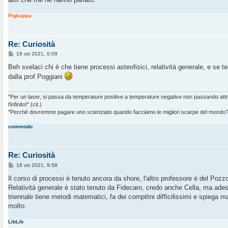
Pigkappa
Re: Curiosità
M
18 ott 2021, 0:09
e
s
Beh svelaci chi è che tiene processi asteofisici, relatività generale, e se t
s
dalla prof Poggiani
a
g
g
i
"Per un laser, si passa da temperature positive a temperature negative non passando at
o
l'infinito!" (cit.)
"Perché dovremmo pagare uno scienziato quando facciamo le migliori scarpe del mondo?" 
commodo
Re: Curiosità
M
18 ott 2021, 9:58
e
s
Il corso di processi è tenuto ancora da shore, l'altro professore è del Pozzo
s
Relatività generale è stato tenuto da Fidecaro, credo anche Cella, ma ades
a
g
triennale tiene metodi matematici, fa dei compitini difficilissimi e spiega ma
g
molto.
i
o
LibLib