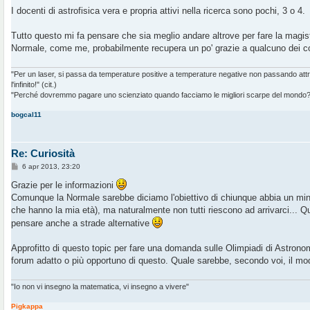
I docenti di astrofisica vera e propria attivi nella ricerca sono pochi, 3 o 4.
Tutto questo mi fa pensare che sia meglio andare altrove per fare la magistr
Normale, come me, probabilmente recupera un po' grazie a qualcuno dei cor
"Per un laser, si passa da temperature positive a temperature negative non passando at
l'infinito!" (cit.)
"Perché dovremmo pagare uno scienziato quando facciamo le migliori scarpe del mondo?" 
bogcal11
Re: Curiosità
M
6 apr 2013, 23:20
e
s
Grazie per le informazioni
s
Comunque la Normale sarebbe diciamo l'obiettivo di chiunque abbia un min
a
g
che hanno la mia età), ma naturalmente non tutti riescono ad arrivarci... 
g
pensare anche a strade alternative
i
o
Approfitto di questo topic per fare una domanda sulle Olimpiadi di Astron
forum adatto o più opportuno di questo. Quale sarebbe, secondo voi, il mod
"Io non vi insegno la matematica, vi insegno a vivere"
Pigkappa