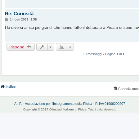
Re: Curiosità
M
14 gen 2023, 2:58
e
s
Ho diversi amici più grandi che hanno fatto il dottorato a Pisa e si sono tr
s
a
g
g
i
Rispondi
o
10 messaggi • Pagina
1
di
1
Indice
Cancella cook
A.I.F. - Associazione per l'Insegnamento della Fisica - P. IVA 01906200207
Copyright © 2017 Olimpiadi Italiane di Fisica. Tutti i diritti riservati.