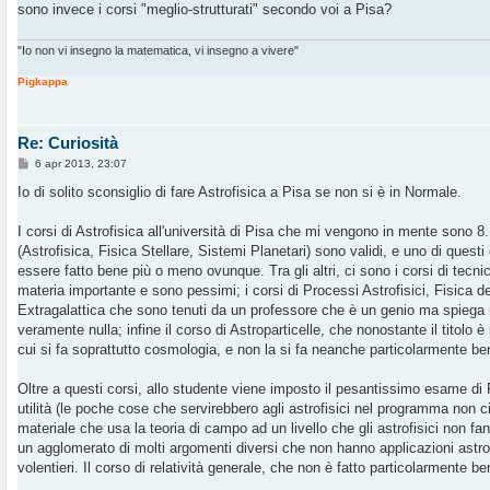
sono invece i corsi "meglio-strutturati" secondo voi a Pisa?
i
o
"Io non vi insegno la matematica, vi insegno a vivere"
Pigkappa
Re: Curiosità
M
6 apr 2013, 23:07
e
s
Io di solito sconsiglio di fare Astrofisica a Pisa se non si è in Normale.
s
a
g
I corsi di Astrofisica all'università di Pisa che mi vengono in mente sono 
g
(Astrofisica, Fisica Stellare, Sistemi Planetari) sono validi, e uno di questi
i
o
essere fatto bene più o meno ovunque. Tra gli altri, ci sono i corsi di tecn
materia importante e sono pessimi; i corsi di Processi Astrofisici, Fisica d
Extragalattica che sono tenuti da un professore che è un genio ma spiega 
veramente nulla; infine il corso di Astroparticelle, che nonostante il titolo
cui si fa soprattutto cosmologia, e non la si fa neanche particolarmente be
Oltre a questi corsi, allo studente viene imposto il pesantissimo esame di
utilità (le poche cose che servirebbero agli astrofisici nel programma non 
materiale che usa la teoria di campo ad un livello che gli astrofisici non fan
un agglomerato di molti argomenti diversi che non hanno applicazioni astro
volentieri. Il corso di relatività generale, che non è fatto particolarmente be