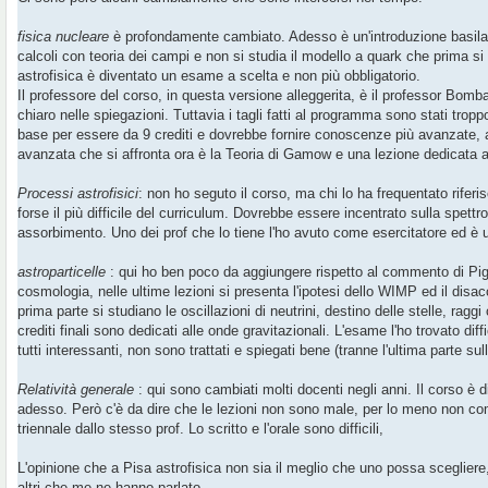
g
i
o
fisica nucleare
è profondamente cambiato. Adesso è un'introduzione basilar
calcoli con teoria dei campi e non si studia il modello a quark che prima si 
astrofisica è diventato un esame a scelta e non più obbligatorio.
Il professore del corso, in questa versione alleggerita, è il professor Bomb
chiaro nelle spiegazioni. Tuttavia i tagli fatti al programma sono stati trop
base per essere da 9 crediti e dovrebbe fornire conoscenze più avanzate, 
avanzata che si affronta ora è la Teoria di Gamow e una lezione dedicata a
Processi astrofisici
: non ho seguto il corso, ma chi lo ha frequentato riferis
forse il più difficile del curriculum. Dovrebbe essere incentrato sulla spettro
assorbimento. Uno dei prof che lo tiene l'ho avuto come esercitatore ed è 
astroparticelle
: qui ho ben poco da aggiungere rispetto al commento di Pi
cosmologia, nelle ultime lezioni si presenta l'ipotesi dello WIMP ed il disac
prima parte si studiano le oscillazioni di neutrini, destino delle stelle, rag
crediti finali sono dedicati alle onde gravitazionali. L'esame l'ho trovato dif
tutti interessanti, non sono trattati e spiegati bene (tranne l'ultima parte sul
Relatività generale
: qui sono cambiati molti docenti negli anni. Il corso è di
adesso. Però c'è da dire che le lezioni non sono male, per lo meno non com
triennale dallo stesso prof. Lo scritto e l'orale sono difficili,
L'opinione che a Pisa astrofisica non sia il meglio che uno possa scegliere,
altri che me ne hanno parlato.