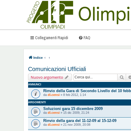
Collegamenti Rapidi
FAQ
Indice
Comunicazioni Ufficiali
Cer
Nuovo argomento
ANNUNCI
Rinvio della Gara di Secondo Livello del 10 febb
da
dl.censi
» 8 feb 2012, 1:14
ARGOMENTI
Soluzioni gara 15 dicembre 2009
da
dl.censi
» 15 dic 2009, 21:24
Rinvio della gara del 11-12-09 al 15-12-09
da
dl.censi
» 21 nov 2009, 20:08