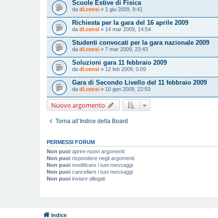
Scuole Estive di Fisica
da
dl.censi
» 1 giu 2009, 9:41
Richiesta per la gara del 16 aprile 2009
da
dl.censi
» 14 mar 2009, 14:54
Studenti convocati per la gara nazionale 2009
da
dl.censi
» 7 mar 2009, 23:43
Soluzioni gara 11 febbraio 2009
da
dl.censi
» 12 feb 2009, 0:09
Gara di Secondo Livello del 11 febbraio 2009
da
dl.censi
» 10 gen 2009, 22:53
Nuovo argomento
Torna all’Indice della Board
PERMESSI FORUM
Non puoi
aprire nuovi argomenti
Non puoi
rispondere negli argomenti
Non puoi
modificare i tuoi messaggi
Non puoi
cancellare i tuoi messaggi
Non puoi
inviare allegati
Indice