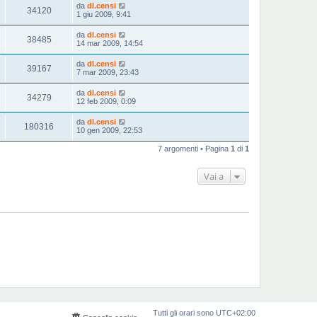
da
dl.censi
34120
1 giu 2009, 9:41
da
dl.censi
38485
14 mar 2009, 14:54
da
dl.censi
39167
7 mar 2009, 23:43
da
dl.censi
34279
12 feb 2009, 0:09
da
dl.censi
180316
10 gen 2009, 22:53
7 argomenti • Pagina
1
di
1
Vai a
Tutti gli orari sono
UTC+02:00