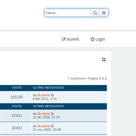
Cerca
Ricerca avanzat
Iscriviti
Login
C
e
r
7 argomenti • Pagina
1
di
1
c
VISITE
ULTIMO MESSAGGIO
a
da
dl.censi
105285
8 feb 2012, 1:14
VISITE
ULTIMO MESSAGGIO
da
dl.censi
32401
15 dic 2009, 21:24
da
dl.censi
30402
21 nov 2009, 20:08