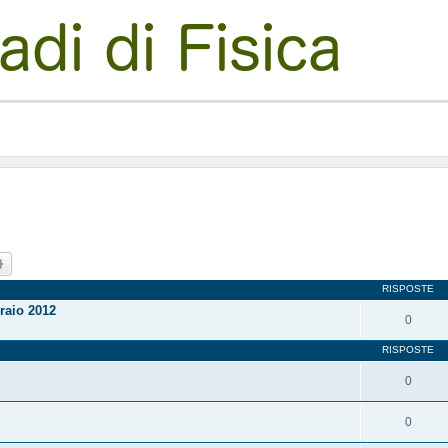
ca
Ricerca avanzata
RISPOSTE
raio 2012
0
RISPOSTE
0
0