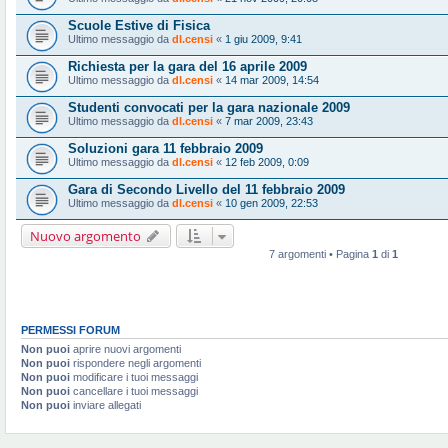
Scuole Estive di Fisica
Ultimo messaggio da
dl.censi
«
1 giu 2009, 9:41
Richiesta per la gara del 16 aprile 2009
Ultimo messaggio da
dl.censi
«
14 mar 2009, 14:54
Studenti convocati per la gara nazionale 2009
Ultimo messaggio da
dl.censi
«
7 mar 2009, 23:43
Soluzioni gara 11 febbraio 2009
Ultimo messaggio da
dl.censi
«
12 feb 2009, 0:09
Gara di Secondo Livello del 11 febbraio 2009
Ultimo messaggio da
dl.censi
«
10 gen 2009, 22:53
Nuovo argomento
7 argomenti • Pagina
1
di
1
PERMESSI FORUM
Non puoi
aprire nuovi argomenti
Non puoi
rispondere negli argomenti
Non puoi
modificare i tuoi messaggi
Non puoi
cancellare i tuoi messaggi
Non puoi
inviare allegati