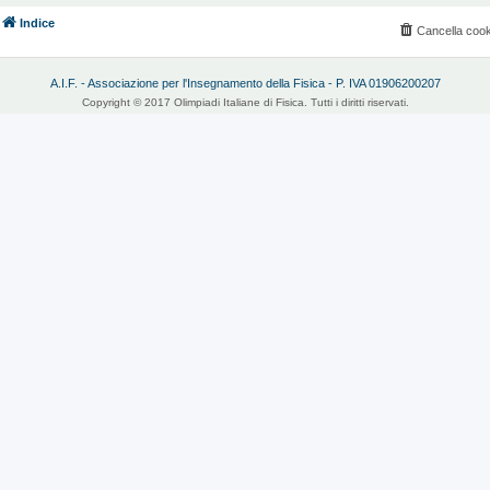
Indice
Cancella cook
A.I.F. - Associazione per l'Insegnamento della Fisica - P. IVA 01906200207
Copyright © 2017 Olimpiadi Italiane di Fisica. Tutti i diritti riservati.