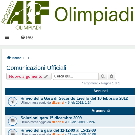
FAQ
Indice
Comunicazioni Ufficiali
Cerca
Ricerca ava
Nuovo argomento
7 argomenti • Pagina
1
di
1
Annunci
Rinvio della Gara di Secondo Livello del 10 febbraio 2012
Ultimo messaggio da
dl.censi
«
8 feb 2012, 1:14
Argomenti
Soluzioni gara 15 dicembre 2009
Ultimo messaggio da
dl.censi
«
15 dic 2009, 21:24
Rinvio della gara del 11-12-09 al 15-12-09
Ultimo messaggio da
dl.censi
«
21 nov 2009, 20:08