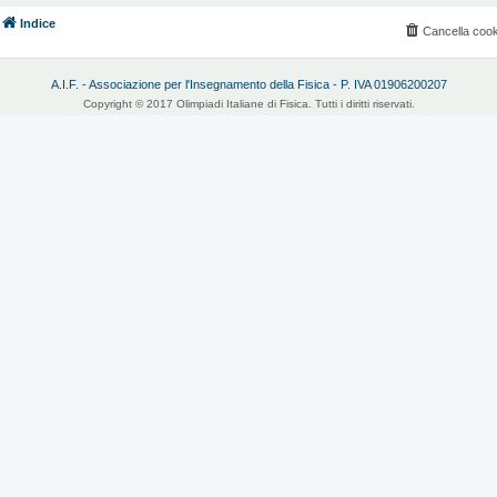
Indice
Cancella cook
A.I.F. - Associazione per l'Insegnamento della Fisica - P. IVA 01906200207
Copyright © 2017 Olimpiadi Italiane di Fisica. Tutti i diritti riservati.