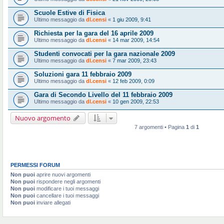
Scuole Estive di Fisica
Ultimo messaggio da
dl.censi
«
1 giu 2009, 9:41
Richiesta per la gara del 16 aprile 2009
Ultimo messaggio da
dl.censi
«
14 mar 2009, 14:54
Studenti convocati per la gara nazionale 2009
Ultimo messaggio da
dl.censi
«
7 mar 2009, 23:43
Soluzioni gara 11 febbraio 2009
Ultimo messaggio da
dl.censi
«
12 feb 2009, 0:09
Gara di Secondo Livello del 11 febbraio 2009
Ultimo messaggio da
dl.censi
«
10 gen 2009, 22:53
Nuovo argomento
7 argomenti • Pagina
1
di
1
PERMESSI FORUM
Non puoi
aprire nuovi argomenti
Non puoi
rispondere negli argomenti
Non puoi
modificare i tuoi messaggi
Non puoi
cancellare i tuoi messaggi
Non puoi
inviare allegati