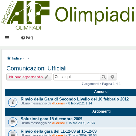
FAQ
Indice
Comunicazioni Ufficiali
Cerca
Ricerca ava
Nuovo argomento
7 argomenti • Pagina
1
di
1
Annunci
Rinvio della Gara di Secondo Livello del 10 febbraio 2012
Ultimo messaggio da
dl.censi
«
8 feb 2012, 1:14
Argomenti
Soluzioni gara 15 dicembre 2009
Ultimo messaggio da
dl.censi
«
15 dic 2009, 21:24
Rinvio della gara del 11-12-09 al 15-12-09
Ultimo messaggio da
dl.censi
«
21 nov 2009, 20:08