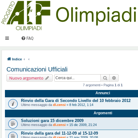
FAQ
Indice
Comunicazioni Ufficiali
Cerca
Ricerca ava
Nuovo argomento
7 argomenti • Pagina
1
di
1
Annunci
Rinvio della Gara di Secondo Livello del 10 febbraio 2012
Ultimo messaggio da
dl.censi
«
8 feb 2012, 1:14
Argomenti
Soluzioni gara 15 dicembre 2009
Ultimo messaggio da
dl.censi
«
15 dic 2009, 21:24
Rinvio della gara del 11-12-09 al 15-12-09
Ultimo messaggio da
dl.censi
«
21 nov 2009, 20:08