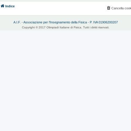
Indice
Cancella cook
A.I.F. - Associazione per l'Insegnamento della Fisica - P. IVA 01906200207
Copyright © 2017 Olimpiadi Italiane di Fisica. Tutti i diritti riservati.