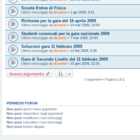
Scuole Estive di Fisica
Ultimo messaggio da
dl.censi
«
1 giu 2009, 9:41
Richiesta per la gara del 16 aprile 2009
Ultimo messaggio da
dl.censi
«
14 mar 2009, 14:54
Studenti convocati per la gara nazionale 2009
Ultimo messaggio da
dl.censi
«
7 mar 2009, 23:43
Soluzioni gara 11 febbraio 2009
Ultimo messaggio da
dl.censi
«
12 feb 2009, 0:09
Gara di Secondo Livello del 11 febbraio 2009
Ultimo messaggio da
dl.censi
«
10 gen 2009, 22:53
Nuovo argomento
7 argomenti • Pagina
1
di
1
PERMESSI FORUM
Non puoi
aprire nuovi argomenti
Non puoi
rispondere negli argomenti
Non puoi
modificare i tuoi messaggi
Non puoi
cancellare i tuoi messaggi
Non puoi
inviare allegati