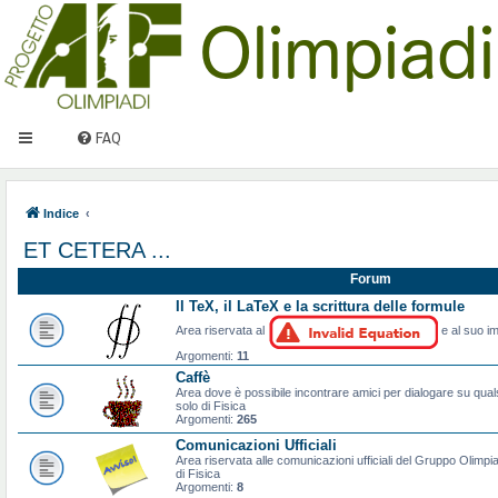
FAQ
Indice
ET CETERA ...
Forum
Il TeX, il LaTeX e la scrittura delle formule
Area riservata al
e al suo im
Argomenti:
11
Caffè
Area dove è possibile incontrare amici per dialogare su qual
solo di Fisica
Argomenti:
265
Comunicazioni Ufficiali
Area riservata alle comunicazioni ufficiali del Gruppo Olimpiad
di Fisica
Argomenti:
8