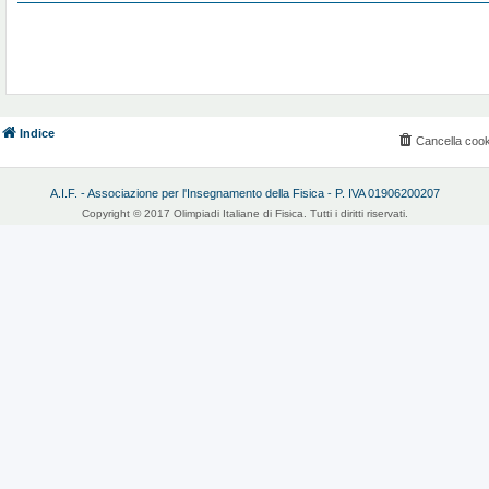
Indice
Cancella cook
A.I.F. - Associazione per l'Insegnamento della Fisica - P. IVA 01906200207
Copyright © 2017 Olimpiadi Italiane di Fisica. Tutti i diritti riservati.