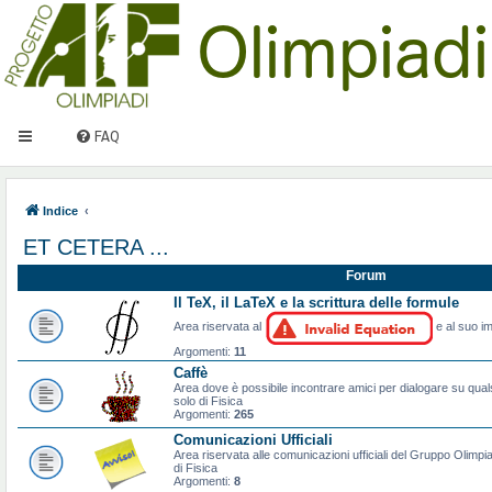
FAQ
Indice
ET CETERA ...
Forum
Il TeX, il LaTeX e la scrittura delle formule
Area riservata al
e al suo im
Argomenti:
11
Caffè
Area dove è possibile incontrare amici per dialogare su qual
solo di Fisica
Argomenti:
265
Comunicazioni Ufficiali
Area riservata alle comunicazioni ufficiali del Gruppo Olimpiad
di Fisica
Argomenti:
8