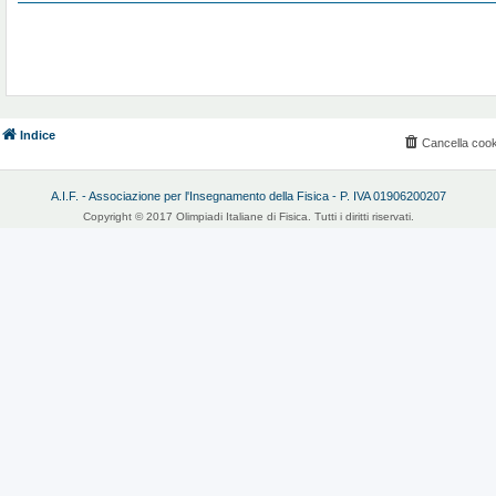
Indice
Cancella cook
A.I.F. - Associazione per l'Insegnamento della Fisica - P. IVA 01906200207
Copyright © 2017 Olimpiadi Italiane di Fisica. Tutti i diritti riservati.