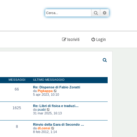
Cerca
Ricerca avanzat
Iscriviti
Login
C
e
r
MESSAGGI
ULTIMO MESSAGGIO
c
Re: Dispense di Fabio Zoratti
66
a
V
da
Pigkappa
e
5 apr 2023, 10:10
d
i
u
Re: Libri di fisica e traduzi…
1625
l
V
da
puabi
t
e
31 mar 2025, 16:13
i
d
m
i
o
u
Rinvio della Gara di Secondo …
8
m
l
V
da
dl.censi
e
t
e
8 feb 2012, 1:14
s
i
d