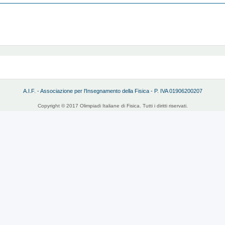
A.I.F. - Associazione per l'Insegnamento della Fisica - P. IVA 01906200207
Copyright © 2017 Olimpiadi Italiane di Fisica. Tutti i diritti riservati.