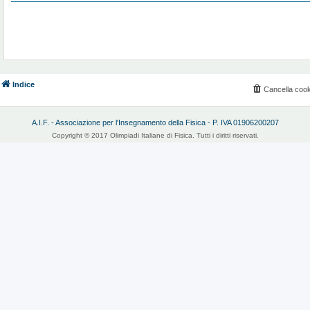
Indice
Cancella cook
A.I.F. - Associazione per l'Insegnamento della Fisica - P. IVA 01906200207
Copyright © 2017 Olimpiadi Italiane di Fisica. Tutti i diritti riservati.