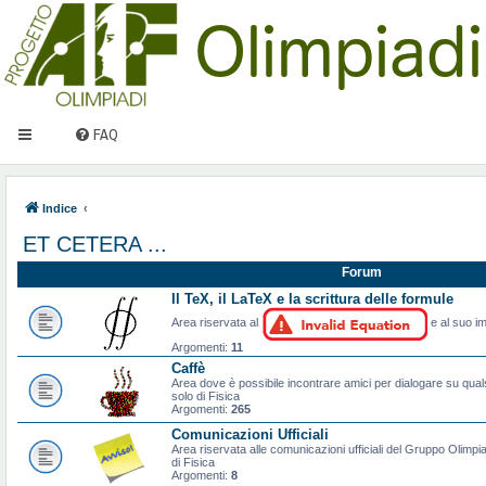
FAQ
Indice
ET CETERA ...
Forum
Il TeX, il LaTeX e la scrittura delle formule
Area riservata al
e al suo im
Argomenti:
11
Caffè
Area dove è possibile incontrare amici per dialogare su qual
solo di Fisica
Argomenti:
265
Comunicazioni Ufficiali
Area riservata alle comunicazioni ufficiali del Gruppo Olimpiad
di Fisica
Argomenti:
8