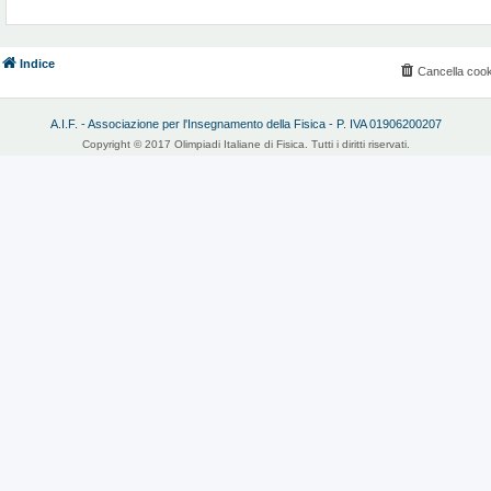
Indice
Cancella cook
A.I.F. - Associazione per l'Insegnamento della Fisica - P. IVA 01906200207
Copyright © 2017 Olimpiadi Italiane di Fisica. Tutti i diritti riservati.