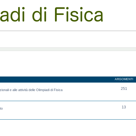
ARGOMENTI
251
onali e alle attività delle Olimpiadi di Fisica
13
to