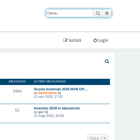
Cerca
Ricerca avanzat
Iscriviti
Login
C
e
r
MESSAGGI
ULTIMO MESSAGGIO
c
Scuola Invernale 2026 NON Uff…
2464
a
V
da
DeoGratias
e
12 nov 2025, 17:01
d
i
u
Anacleto 2018 in laboratorio
52
l
V
da
gori
t
e
21 mag 2018, 16:59
i
d
m
i
o
u
m
l
e
t
Vai a
s
i