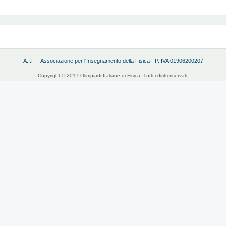
A.I.F. - Associazione per l'Insegnamento della Fisica - P. IVA 01906200207
Copyright © 2017 Olimpiadi Italiane di Fisica. Tutti i diritti riservati.