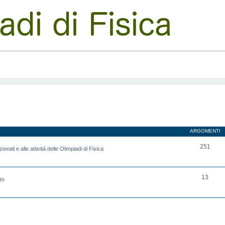
ARGOMENTI
251
onali e alle attività delle Olimpiadi di Fisica
13
to