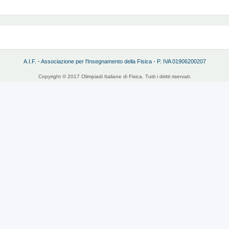
A.I.F. - Associazione per l'Insegnamento della Fisica - P. IVA 01906200207
Copyright © 2017 Olimpiadi Italiane di Fisica. Tutti i diritti riservati.