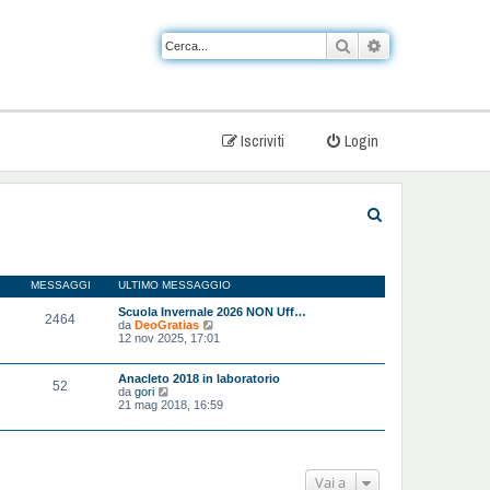
Cerca
Ricerca avanzat
Iscriviti
Login
C
e
r
MESSAGGI
ULTIMO MESSAGGIO
c
Scuola Invernale 2026 NON Uff…
2464
a
V
da
DeoGratias
e
12 nov 2025, 17:01
d
i
u
Anacleto 2018 in laboratorio
52
l
V
da
gori
t
e
21 mag 2018, 16:59
i
d
m
i
o
u
m
l
e
t
Vai a
s
i