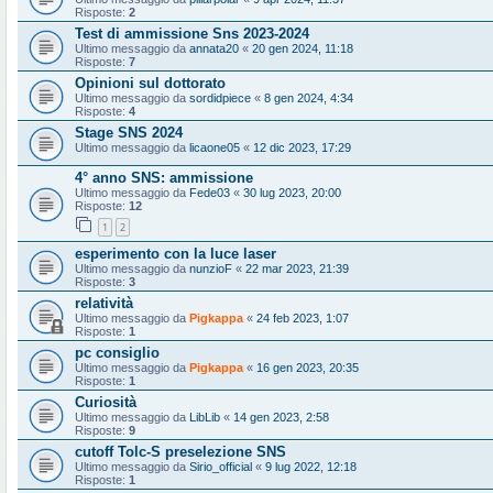
Risposte:
2
Test di ammissione Sns 2023-2024
Ultimo messaggio da
annata20
«
20 gen 2024, 11:18
Risposte:
7
Opinioni sul dottorato
Ultimo messaggio da
sordidpiece
«
8 gen 2024, 4:34
Risposte:
4
Stage SNS 2024
Ultimo messaggio da
licaone05
«
12 dic 2023, 17:29
4° anno SNS: ammissione
Ultimo messaggio da
Fede03
«
30 lug 2023, 20:00
Risposte:
12
1
2
esperimento con la luce laser
Ultimo messaggio da
nunzioF
«
22 mar 2023, 21:39
Risposte:
3
relatività
Ultimo messaggio da
Pigkappa
«
24 feb 2023, 1:07
Risposte:
1
pc consiglio
Ultimo messaggio da
Pigkappa
«
16 gen 2023, 20:35
Risposte:
1
Curiosità
Ultimo messaggio da
LibLib
«
14 gen 2023, 2:58
Risposte:
9
cutoff Tolc-S preselezione SNS
Ultimo messaggio da
Sirio_official
«
9 lug 2022, 12:18
Risposte:
1