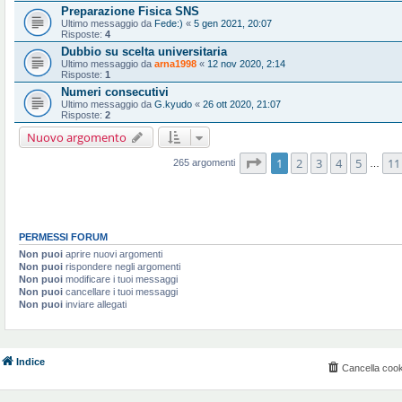
Preparazione Fisica SNS
Ultimo messaggio da
Fede:)
«
5 gen 2021, 20:07
Risposte:
4
Dubbio su scelta universitaria
Ultimo messaggio da
arna1998
«
12 nov 2020, 2:14
Risposte:
1
Numeri consecutivi
Ultimo messaggio da
G.kyudo
«
26 ott 2020, 21:07
Risposte:
2
Nuovo argomento
Pagina
1
di
11
1
2
3
4
5
11
265 argomenti
…
PERMESSI FORUM
Non puoi
aprire nuovi argomenti
Non puoi
rispondere negli argomenti
Non puoi
modificare i tuoi messaggi
Non puoi
cancellare i tuoi messaggi
Non puoi
inviare allegati
Indice
Cancella cook