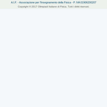
A.I.F. - Associazione per l'Insegnamento della Fisica - P. IVA 01906200207
Copyright © 2017 Olimpiadi Italiane di Fisica. Tutti i diritti riservati.