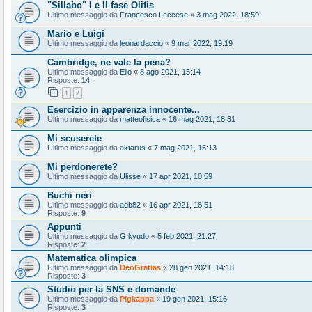
"Sillabo" I e II fase Olifis
Ultimo messaggio da
Francesco Leccese
«
3 mag 2022, 18:59
Mario e Luigi
Ultimo messaggio da
leonardaccio
«
9 mar 2022, 19:19
Cambridge, ne vale la pena?
Ultimo messaggio da
Elio
«
8 ago 2021, 15:14
Risposte:
14
1
2
Esercizio in apparenza innocente...
Ultimo messaggio da
matteofisica
«
16 mag 2021, 18:31
Mi scuserete
Ultimo messaggio da
aktarus
«
7 mag 2021, 15:13
Mi perdonerete?
Ultimo messaggio da
Ulisse
«
17 apr 2021, 10:59
Buchi neri
Ultimo messaggio da
adb82
«
16 apr 2021, 18:51
Risposte:
9
Appunti
Ultimo messaggio da
G.kyudo
«
5 feb 2021, 21:27
Risposte:
2
Matematica olimpica
Ultimo messaggio da
DeoGratias
«
28 gen 2021, 14:18
Risposte:
3
Studio per la SNS e domande
Ultimo messaggio da
Pigkappa
«
19 gen 2021, 15:16
Risposte:
3