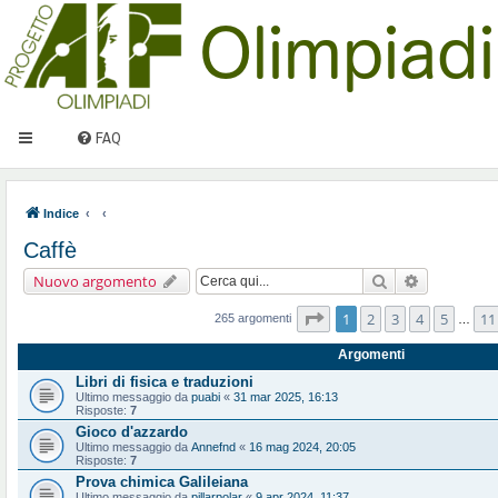
FAQ
Indice
Caffè
Cerca
Ricerca ava
Nuovo argomento
Pagina
1
di
11
1
2
3
4
5
11
265 argomenti
…
Argomenti
Libri di fisica e traduzioni
Ultimo messaggio da
puabi
«
31 mar 2025, 16:13
Risposte:
7
Gioco d'azzardo
Ultimo messaggio da
Annefnd
«
16 mag 2024, 20:05
Risposte:
7
Prova chimica Galileiana
Ultimo messaggio da
pillarpolar
«
9 apr 2024, 11:37