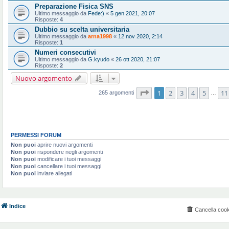
Preparazione Fisica SNS
Ultimo messaggio da
Fede:)
«
5 gen 2021, 20:07
Risposte:
4
Dubbio su scelta universitaria
Ultimo messaggio da
arna1998
«
12 nov 2020, 2:14
Risposte:
1
Numeri consecutivi
Ultimo messaggio da
G.kyudo
«
26 ott 2020, 21:07
Risposte:
2
Nuovo argomento
Pagina
1
di
11
1
2
3
4
5
11
265 argomenti
…
PERMESSI FORUM
Non puoi
aprire nuovi argomenti
Non puoi
rispondere negli argomenti
Non puoi
modificare i tuoi messaggi
Non puoi
cancellare i tuoi messaggi
Non puoi
inviare allegati
Indice
Cancella cook