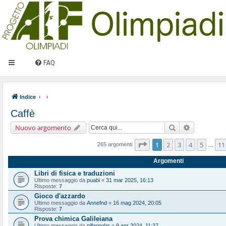
FAQ
Indice
Caffè
Cerca
Ricerca ava
Nuovo argomento
Pagina
1
di
11
1
2
3
4
5
11
265 argomenti
…
Argomenti
Libri di fisica e traduzioni
Ultimo messaggio da
puabi
«
31 mar 2025, 16:13
Risposte:
7
Gioco d'azzardo
Ultimo messaggio da
Annefnd
«
16 mag 2024, 20:05
Risposte:
7
Prova chimica Galileiana
Ultimo messaggio da
pillarpolar
«
9 apr 2024, 11:37