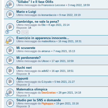
"Sillabo" I e II fase Olifis
Ultimo messaggio da
Francesco Leccese
«
3 mag 2022, 18:59
Mario e Luigi
Ultimo messaggio da
leonardaccio
«
9 mar 2022, 19:19
Cambridge, ne vale la pena?
Ultimo messaggio da
Elio
«
8 ago 2021, 15:14
Risposte:
14
1
2
Esercizio in apparenza innocente...
Ultimo messaggio da
matteofisica
«
16 mag 2021, 18:31
Mi scuserete
Ultimo messaggio da
aktarus
«
7 mag 2021, 15:13
Mi perdonerete?
Ultimo messaggio da
Ulisse
«
17 apr 2021, 10:59
Buchi neri
Ultimo messaggio da
adb82
«
16 apr 2021, 18:51
Risposte:
9
Appunti
Ultimo messaggio da
G.kyudo
«
5 feb 2021, 21:27
Risposte:
2
Matematica olimpica
Ultimo messaggio da
DeoGratias
«
28 gen 2021, 14:18
Risposte:
3
Studio per la SNS e domande
Ultimo messaggio da
Pigkappa
«
19 gen 2021, 15:16
Risposte:
3