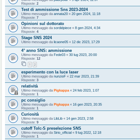
Risposte:
2
Test di ammissione Sns 2023-2024
Ultimo messaggio da
annata20
«
20 gen 2024, 11:18
Risposte:
7
Opinioni sul dottorato
Ultimo messaggio da
sordidpiece
«
8 gen 2024, 4:34
Risposte:
4
Stage SNS 2024
Ultimo messaggio da
licaone05
«
12 dic 2023, 17:29
4° anno SNS: ammissione
Ultimo messaggio da
Fede03
«
30 lug 2023, 20:00
Risposte:
12
1
2
esperimento con la luce laser
Ultimo messaggio da
nunzioF
«
22 mar 2023, 21:39
Risposte:
3
relatività
Ultimo messaggio da
Pigkappa
«
24 feb 2023, 1:07
Risposte:
1
pc consiglio
Ultimo messaggio da
Pigkappa
«
16 gen 2023, 20:35
Risposte:
1
Curiosità
Ultimo messaggio da
LibLib
«
14 gen 2023, 2:58
Risposte:
9
cutoff Tolc-S preselezione SNS
Ultimo messaggio da
Sirio_official
«
9 lug 2022, 12:18
Risposte:
1