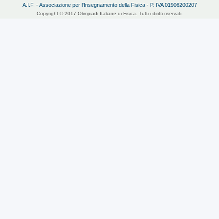
A.I.F. - Associazione per l'Insegnamento della Fisica - P. IVA 01906200207
Copyright © 2017 Olimpiadi Italiane di Fisica. Tutti i diritti riservati.