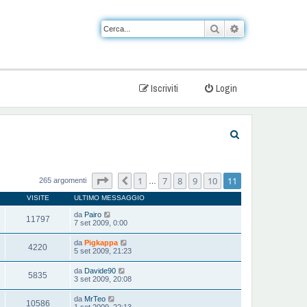
Cerca
Ricerca avanzat
Iscriviti
Login
C
e
r
Pagina
11
di
11
1
7
8
9
10
11
Precedente
265 argomenti
…
c
VISITE
ULTIMO MESSAGGIO
a
da
Pairo
11797
7 set 2009, 0:00
da
Pigkappa
4220
5 set 2009, 21:23
da
Davide90
5835
3 set 2009, 20:08
da
MrTeo
10586