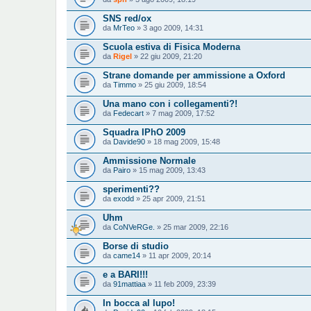
SNS red/ox
da
MrTeo
» 3 ago 2009, 14:31
Scuola estiva di Fisica Moderna
da
Rigel
» 22 giu 2009, 21:20
Strane domande per ammissione a Oxford
da
Timmo
» 25 giu 2009, 18:54
Una mano con i collegamenti?!
da
Fedecart
» 7 mag 2009, 17:52
Squadra IPhO 2009
da
Davide90
» 18 mag 2009, 15:48
Ammissione Normale
da
Pairo
» 15 mag 2009, 13:43
sperimenti??
da
exodd
» 25 apr 2009, 21:51
Uhm
da
CoNVeRGe.
» 25 mar 2009, 22:16
Borse di studio
da
came14
» 11 apr 2009, 20:14
e a BARI!!!
da
91mattiaa
» 11 feb 2009, 23:39
In bocca al lupo!