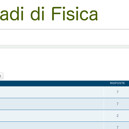
ca
Ricerca avanzata
RISPOSTE
7
7
2
7