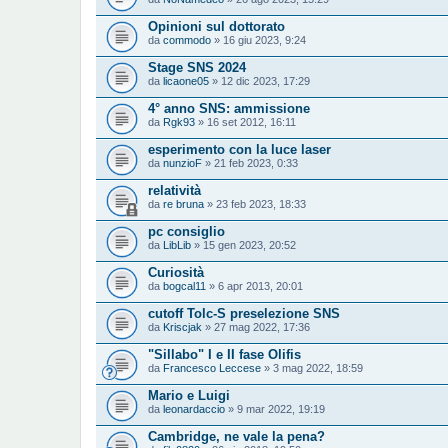
Opinioni sul dottorato
da
commodo
» 16 giu 2023, 9:24
Stage SNS 2024
da
licaone05
» 12 dic 2023, 17:29
4° anno SNS: ammissione
da
Rgk93
» 16 set 2012, 16:11
esperimento con la luce laser
da
nunzioF
» 21 feb 2023, 0:33
relatività
da
re bruna
» 23 feb 2023, 18:33
pc consiglio
da
LibLib
» 15 gen 2023, 20:52
Curiosità
da
bogcal11
» 6 apr 2013, 20:01
cutoff Tolc-S preselezione SNS
da
Kriscjak
» 27 mag 2022, 17:36
"Sillabo" I e II fase Olifis
da
Francesco Leccese
» 3 mag 2022, 18:59
Mario e Luigi
da
leonardaccio
» 9 mar 2022, 19:19
Cambridge, ne vale la pena?