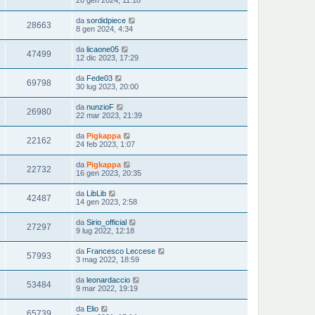
20 gen 2024, 11:18
da
sordidpiece
28663
8 gen 2024, 4:34
da
licaone05
47499
12 dic 2023, 17:29
da
Fede03
69798
30 lug 2023, 20:00
da
nunzioF
26980
22 mar 2023, 21:39
da
Pigkappa
22162
24 feb 2023, 1:07
da
Pigkappa
22732
16 gen 2023, 20:35
da
LibLib
42487
14 gen 2023, 2:58
da
Sirio_official
27297
9 lug 2022, 12:18
da
Francesco Leccese
57993
3 mag 2022, 18:59
da
leonardaccio
53484
9 mar 2022, 19:19
da
Elio
65739