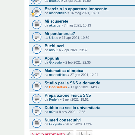
da
filo0820
» 26 giu 2018, 19:50
Esercizio in apparenza innocente...
da
matteofisica
» 16 mag 2021, 18:31
Mi scuserete
da
aktarus
» 7 mag 2021, 15:13
Mi perdonerete?
da
Ulisse
» 17 apr 2021, 10:59
Buchi neri
da
adb82
» 7 apr 2021, 23:32
Appunti
da
G.kyudo
» 2 feb 2021, 22:35
Matematica olimpica
da
matteofisica
» 27 gen 2021, 12:24
Studio per la SNS e domande
da
DeoGratias
» 17 gen 2021, 14:36
Preparazione Fisica SNS
da
Fede:)
» 3 gen 2021, 15:51
Dubbio su scelta universitaria
da
m2d
» 9 nov 2020, 17:55
Numeri consecutivi
da
G.kyudo
» 26 ott 2020, 17:24
Nuovo argomento