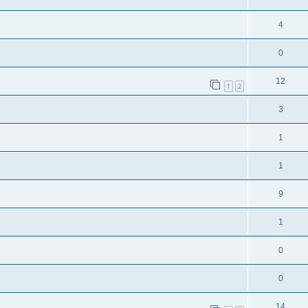
4
0
12
1
2
3
1
1
9
1
0
0
14