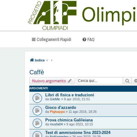
Collegamenti Rapidi
FAQ
Indice
Caffè
Cer
Nuovo argomento
ARGOMENTI
Libri di fisica e traduzioni
da
GioMic
» 9 apr 2015, 21:51
Gioco d'azzardo
da
Pigkappa
» 11 ago 2016, 18:26
Prova chimica Galileiana
da
musfa04
» 9 ago 2023, 10:15
Test di ammissione Sns 2023-2024
da
NoNamedeo
» 26 ago 2023, 15:29