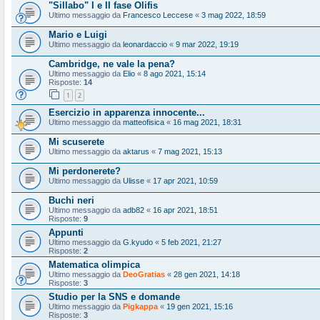
"Sillabo" I e II fase Olifis
Ultimo messaggio da
Francesco Leccese
«
3 mag 2022, 18:59
Mario e Luigi
Ultimo messaggio da
leonardaccio
«
9 mar 2022, 19:19
Cambridge, ne vale la pena?
Ultimo messaggio da
Elio
«
8 ago 2021, 15:14
Risposte:
14
1
2
Esercizio in apparenza innocente...
Ultimo messaggio da
matteofisica
«
16 mag 2021, 18:31
Mi scuserete
Ultimo messaggio da
aktarus
«
7 mag 2021, 15:13
Mi perdonerete?
Ultimo messaggio da
Ulisse
«
17 apr 2021, 10:59
Buchi neri
Ultimo messaggio da
adb82
«
16 apr 2021, 18:51
Risposte:
9
Appunti
Ultimo messaggio da
G.kyudo
«
5 feb 2021, 21:27
Risposte:
2
Matematica olimpica
Ultimo messaggio da
DeoGratias
«
28 gen 2021, 14:18
Risposte:
3
Studio per la SNS e domande
Ultimo messaggio da
Pigkappa
«
19 gen 2021, 15:16
Risposte:
3