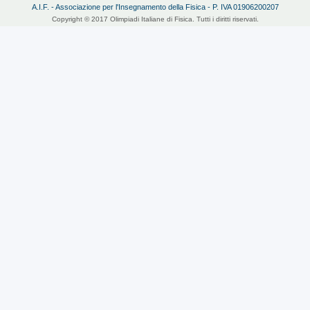
A.I.F. - Associazione per l'Insegnamento della Fisica - P. IVA 01906200207
Copyright © 2017 Olimpiadi Italiane di Fisica. Tutti i diritti riservati.