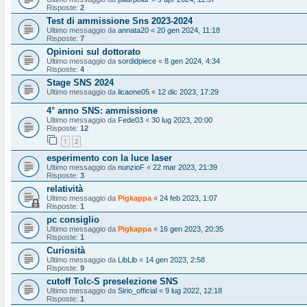
Risposte:
2
Test di ammissione Sns 2023-2024
Ultimo messaggio da
annata20
«
20 gen 2024, 11:18
Risposte:
7
Opinioni sul dottorato
Ultimo messaggio da
sordidpiece
«
8 gen 2024, 4:34
Risposte:
4
Stage SNS 2024
Ultimo messaggio da
licaone05
«
12 dic 2023, 17:29
4° anno SNS: ammissione
Ultimo messaggio da
Fede03
«
30 lug 2023, 20:00
Risposte:
12
1
2
esperimento con la luce laser
Ultimo messaggio da
nunzioF
«
22 mar 2023, 21:39
Risposte:
3
relatività
Ultimo messaggio da
Pigkappa
«
24 feb 2023, 1:07
Risposte:
1
pc consiglio
Ultimo messaggio da
Pigkappa
«
16 gen 2023, 20:35
Risposte:
1
Curiosità
Ultimo messaggio da
LibLib
«
14 gen 2023, 2:58
Risposte:
9
cutoff Tolc-S preselezione SNS
Ultimo messaggio da
Sirio_official
«
9 lug 2022, 12:18
Risposte:
1