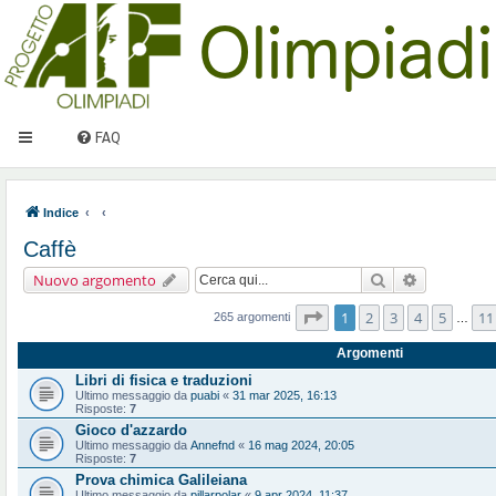
FAQ
Indice
Caffè
Cerca
Ricerca ava
Nuovo argomento
Pagina
1
di
11
1
2
3
4
5
11
265 argomenti
…
Argomenti
Libri di fisica e traduzioni
Ultimo messaggio da
puabi
«
31 mar 2025, 16:13
Risposte:
7
Gioco d'azzardo
Ultimo messaggio da
Annefnd
«
16 mag 2024, 20:05
Risposte:
7
Prova chimica Galileiana
Ultimo messaggio da
pillarpolar
«
9 apr 2024, 11:37