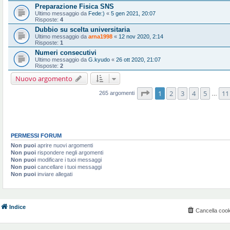
Preparazione Fisica SNS
Ultimo messaggio da
Fede:)
«
5 gen 2021, 20:07
Risposte:
4
Dubbio su scelta universitaria
Ultimo messaggio da
arna1998
«
12 nov 2020, 2:14
Risposte:
1
Numeri consecutivi
Ultimo messaggio da
G.kyudo
«
26 ott 2020, 21:07
Risposte:
2
Nuovo argomento
Pagina
1
di
11
1
2
3
4
5
11
265 argomenti
…
PERMESSI FORUM
Non puoi
aprire nuovi argomenti
Non puoi
rispondere negli argomenti
Non puoi
modificare i tuoi messaggi
Non puoi
cancellare i tuoi messaggi
Non puoi
inviare allegati
Indice
Cancella cook