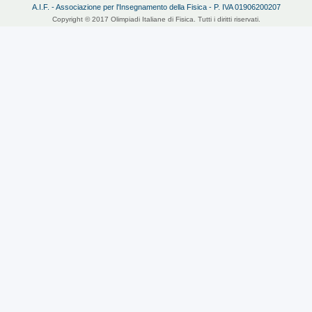
A.I.F. - Associazione per l'Insegnamento della Fisica - P. IVA 01906200207
Copyright © 2017 Olimpiadi Italiane di Fisica. Tutti i diritti riservati.