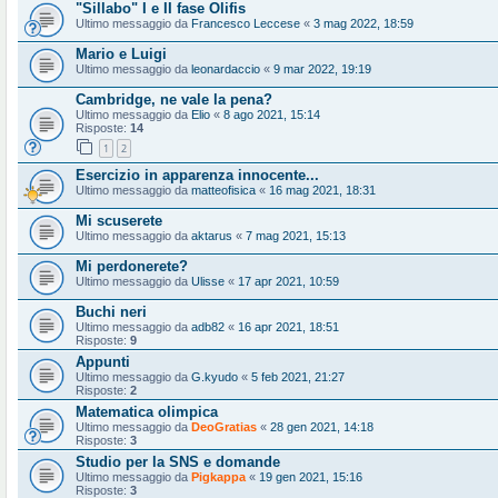
"Sillabo" I e II fase Olifis
Ultimo messaggio da
Francesco Leccese
«
3 mag 2022, 18:59
Mario e Luigi
Ultimo messaggio da
leonardaccio
«
9 mar 2022, 19:19
Cambridge, ne vale la pena?
Ultimo messaggio da
Elio
«
8 ago 2021, 15:14
Risposte:
14
1
2
Esercizio in apparenza innocente...
Ultimo messaggio da
matteofisica
«
16 mag 2021, 18:31
Mi scuserete
Ultimo messaggio da
aktarus
«
7 mag 2021, 15:13
Mi perdonerete?
Ultimo messaggio da
Ulisse
«
17 apr 2021, 10:59
Buchi neri
Ultimo messaggio da
adb82
«
16 apr 2021, 18:51
Risposte:
9
Appunti
Ultimo messaggio da
G.kyudo
«
5 feb 2021, 21:27
Risposte:
2
Matematica olimpica
Ultimo messaggio da
DeoGratias
«
28 gen 2021, 14:18
Risposte:
3
Studio per la SNS e domande
Ultimo messaggio da
Pigkappa
«
19 gen 2021, 15:16
Risposte:
3