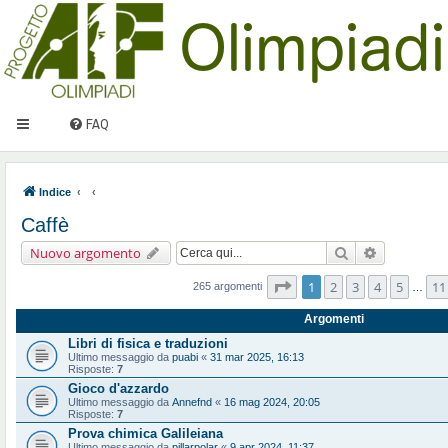
FAQ
Indice
Caffè
Cerca
Ricerca ava
Nuovo argomento
Pagina
1
di
11
1
2
3
4
5
11
265 argomenti
…
Argomenti
Libri di fisica e traduzioni
Ultimo messaggio da
puabi
«
31 mar 2025, 16:13
Risposte:
7
Gioco d'azzardo
Ultimo messaggio da
Annefnd
«
16 mag 2024, 20:05
Risposte:
7
Prova chimica Galileiana
Ultimo messaggio da
pillarpolar
«
9 apr 2024, 11:37