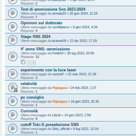
Risposte:
2
Test di ammissione Sns 2023-2024
Ultimo messaggio da
annata20
«
20 gen 2024, 11:18
Risposte:
7
Opinioni sul dottorato
Ultimo messaggio da
sordidpiece
«
8 gen 2024, 4:34
Risposte:
4
Stage SNS 2024
Ultimo messaggio da
licaone05
«
12 dic 2023, 17:29
4° anno SNS: ammissione
Ultimo messaggio da
Fede03
«
30 lug 2023, 20:00
Risposte:
12
1
2
esperimento con la luce laser
Ultimo messaggio da
nunzioF
«
22 mar 2023, 21:39
Risposte:
3
relatività
Ultimo messaggio da
Pigkappa
«
24 feb 2023, 1:07
Risposte:
1
pc consiglio
Ultimo messaggio da
Pigkappa
«
16 gen 2023, 20:35
Risposte:
1
Curiosità
Ultimo messaggio da
LibLib
«
14 gen 2023, 2:58
Risposte:
9
cutoff Tolc-S preselezione SNS
Ultimo messaggio da
Sirio_official
«
9 lug 2022, 12:18
Risposte:
1