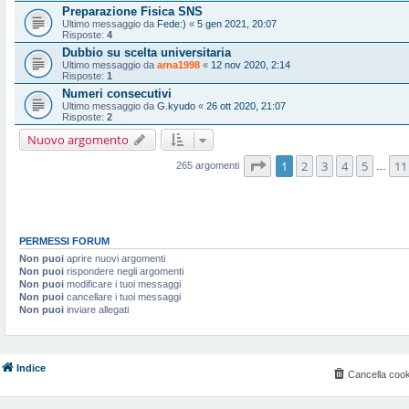
Preparazione Fisica SNS
Ultimo messaggio da
Fede:)
«
5 gen 2021, 20:07
Risposte:
4
Dubbio su scelta universitaria
Ultimo messaggio da
arna1998
«
12 nov 2020, 2:14
Risposte:
1
Numeri consecutivi
Ultimo messaggio da
G.kyudo
«
26 ott 2020, 21:07
Risposte:
2
Nuovo argomento
Pagina
1
di
11
1
2
3
4
5
11
265 argomenti
…
PERMESSI FORUM
Non puoi
aprire nuovi argomenti
Non puoi
rispondere negli argomenti
Non puoi
modificare i tuoi messaggi
Non puoi
cancellare i tuoi messaggi
Non puoi
inviare allegati
Indice
Cancella cook