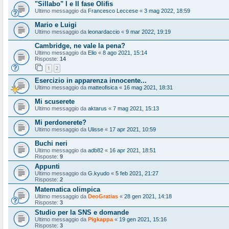
"Sillabo" I e II fase Olifis
Ultimo messaggio da
Francesco Leccese
«
3 mag 2022, 18:59
Mario e Luigi
Ultimo messaggio da
leonardaccio
«
9 mar 2022, 19:19
Cambridge, ne vale la pena?
Ultimo messaggio da
Elio
«
8 ago 2021, 15:14
Risposte:
14
1
2
Esercizio in apparenza innocente...
Ultimo messaggio da
matteofisica
«
16 mag 2021, 18:31
Mi scuserete
Ultimo messaggio da
aktarus
«
7 mag 2021, 15:13
Mi perdonerete?
Ultimo messaggio da
Ulisse
«
17 apr 2021, 10:59
Buchi neri
Ultimo messaggio da
adb82
«
16 apr 2021, 18:51
Risposte:
9
Appunti
Ultimo messaggio da
G.kyudo
«
5 feb 2021, 21:27
Risposte:
2
Matematica olimpica
Ultimo messaggio da
DeoGratias
«
28 gen 2021, 14:18
Risposte:
3
Studio per la SNS e domande
Ultimo messaggio da
Pigkappa
«
19 gen 2021, 15:16
Risposte:
3