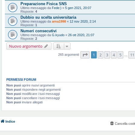
Preparazione Fisica SNS
Ultimo messaggio da
Fede:)
«
5 gen 2021, 20:07
Risposte:
4
Dubbio su scelta universitaria
Ultimo messaggio da
arna1998
«
12 nov 2020, 2:14
Risposte:
1
Numeri consecutivi
Ultimo messaggio da
G.kyudo
«
26 ott 2020, 21:07
Risposte:
2
Nuovo argomento
Pagina
1
di
11
1
2
3
4
5
11
265 argomenti
…
PERMESSI FORUM
Non puoi
aprire nuovi argomenti
Non puoi
rispondere negli argomenti
Non puoi
modificare i tuoi messaggi
Non puoi
cancellare i tuoi messaggi
Non puoi
inviare allegati
Indice
Cancella cook