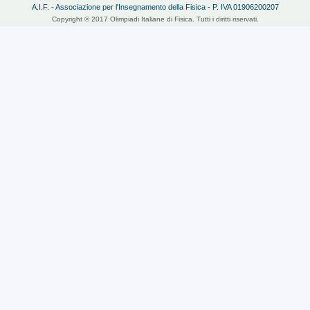
A.I.F. - Associazione per l'Insegnamento della Fisica - P. IVA 01906200207
Copyright © 2017 Olimpiadi Italiane di Fisica. Tutti i diritti riservati.