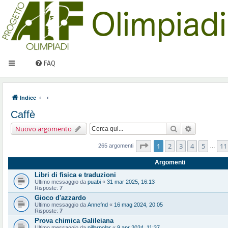
FAQ
Indice
Caffè
Cerca
Ricerca ava
Nuovo argomento
Pagina
1
di
11
1
2
3
4
5
11
265 argomenti
…
Argomenti
Libri di fisica e traduzioni
Ultimo messaggio da
puabi
«
31 mar 2025, 16:13
Risposte:
7
Gioco d'azzardo
Ultimo messaggio da
Annefnd
«
16 mag 2024, 20:05
Risposte:
7
Prova chimica Galileiana
Ultimo messaggio da
pillarpolar
«
9 apr 2024, 11:37