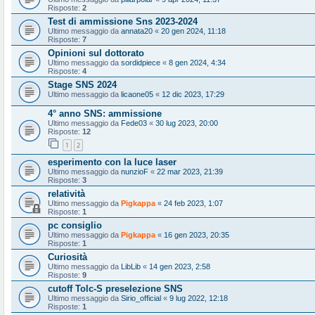
Risposte:
2
Test di ammissione Sns 2023-2024
Ultimo messaggio da
annata20
«
20 gen 2024, 11:18
Risposte:
7
Opinioni sul dottorato
Ultimo messaggio da
sordidpiece
«
8 gen 2024, 4:34
Risposte:
4
Stage SNS 2024
Ultimo messaggio da
licaone05
«
12 dic 2023, 17:29
4° anno SNS: ammissione
Ultimo messaggio da
Fede03
«
30 lug 2023, 20:00
Risposte:
12
1
2
esperimento con la luce laser
Ultimo messaggio da
nunzioF
«
22 mar 2023, 21:39
Risposte:
3
relatività
Ultimo messaggio da
Pigkappa
«
24 feb 2023, 1:07
Risposte:
1
pc consiglio
Ultimo messaggio da
Pigkappa
«
16 gen 2023, 20:35
Risposte:
1
Curiosità
Ultimo messaggio da
LibLib
«
14 gen 2023, 2:58
Risposte:
9
cutoff Tolc-S preselezione SNS
Ultimo messaggio da
Sirio_official
«
9 lug 2022, 12:18
Risposte:
1