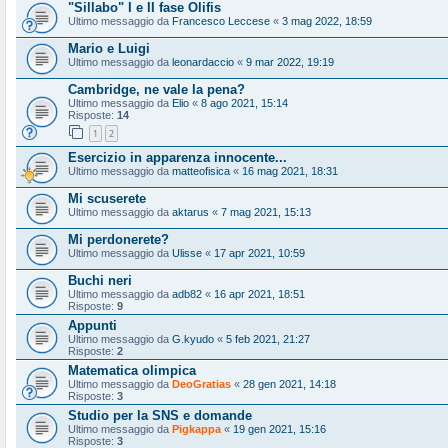
"Sillabo" I e II fase Olifis
Ultimo messaggio da
Francesco Leccese
«
3 mag 2022, 18:59
Mario e Luigi
Ultimo messaggio da
leonardaccio
«
9 mar 2022, 19:19
Cambridge, ne vale la pena?
Ultimo messaggio da
Elio
«
8 ago 2021, 15:14
Risposte:
14
1
2
Esercizio in apparenza innocente...
Ultimo messaggio da
matteofisica
«
16 mag 2021, 18:31
Mi scuserete
Ultimo messaggio da
aktarus
«
7 mag 2021, 15:13
Mi perdonerete?
Ultimo messaggio da
Ulisse
«
17 apr 2021, 10:59
Buchi neri
Ultimo messaggio da
adb82
«
16 apr 2021, 18:51
Risposte:
9
Appunti
Ultimo messaggio da
G.kyudo
«
5 feb 2021, 21:27
Risposte:
2
Matematica olimpica
Ultimo messaggio da
DeoGratias
«
28 gen 2021, 14:18
Risposte:
3
Studio per la SNS e domande
Ultimo messaggio da
Pigkappa
«
19 gen 2021, 15:16
Risposte:
3