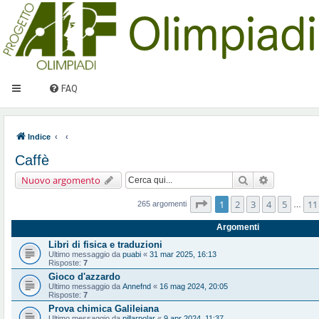
FAQ
Indice
Caffè
Cerca
Ricerca ava
Nuovo argomento
Pagina
1
di
11
1
2
3
4
5
11
265 argomenti
…
Argomenti
Libri di fisica e traduzioni
Ultimo messaggio da
puabi
«
31 mar 2025, 16:13
Risposte:
7
Gioco d'azzardo
Ultimo messaggio da
Annefnd
«
16 mag 2024, 20:05
Risposte:
7
Prova chimica Galileiana
Ultimo messaggio da
pillarpolar
«
9 apr 2024, 11:37