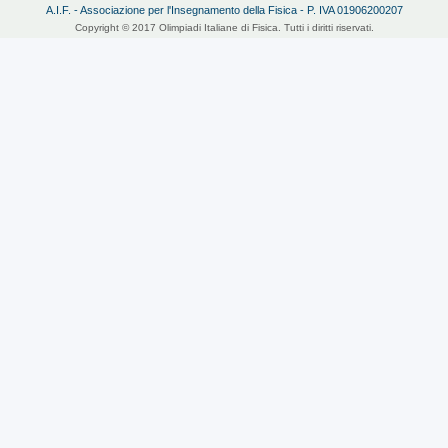
A.I.F. - Associazione per l'Insegnamento della Fisica - P. IVA 01906200207
Copyright © 2017 Olimpiadi Italiane di Fisica. Tutti i diritti riservati.