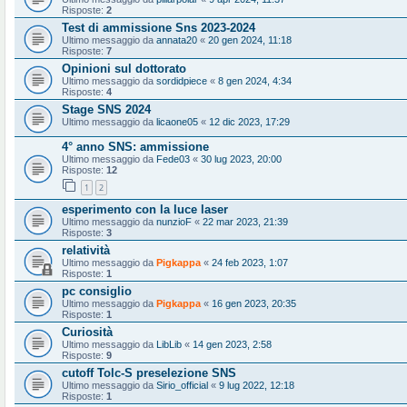
Risposte:
2
Test di ammissione Sns 2023-2024
Ultimo messaggio da
annata20
«
20 gen 2024, 11:18
Risposte:
7
Opinioni sul dottorato
Ultimo messaggio da
sordidpiece
«
8 gen 2024, 4:34
Risposte:
4
Stage SNS 2024
Ultimo messaggio da
licaone05
«
12 dic 2023, 17:29
4° anno SNS: ammissione
Ultimo messaggio da
Fede03
«
30 lug 2023, 20:00
Risposte:
12
1
2
esperimento con la luce laser
Ultimo messaggio da
nunzioF
«
22 mar 2023, 21:39
Risposte:
3
relatività
Ultimo messaggio da
Pigkappa
«
24 feb 2023, 1:07
Risposte:
1
pc consiglio
Ultimo messaggio da
Pigkappa
«
16 gen 2023, 20:35
Risposte:
1
Curiosità
Ultimo messaggio da
LibLib
«
14 gen 2023, 2:58
Risposte:
9
cutoff Tolc-S preselezione SNS
Ultimo messaggio da
Sirio_official
«
9 lug 2022, 12:18
Risposte:
1