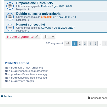
Preparazione Fisica SNS
Ultimo messaggio da
Fede:)
«
5 gen 2021, 20:07
Risposte:
4
Dubbio su scelta universitaria
Ultimo messaggio da
arna1998
«
12 nov 2020, 2:14
Risposte:
1
Numeri consecutivi
Ultimo messaggio da
G.kyudo
«
26 ott 2020, 21:07
Risposte:
2
Nuovo argomento
Pagina
1
di
11
1
2
3
4
5
11
265 argomenti
…
PERMESSI FORUM
Non puoi
aprire nuovi argomenti
Non puoi
rispondere negli argomenti
Non puoi
modificare i tuoi messaggi
Non puoi
cancellare i tuoi messaggi
Non puoi
inviare allegati
Indice
Cancella cook