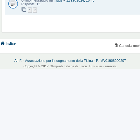
Ultimo messaggio da
Higgs
«
12 set 2024, 18:43
Risposte:
13
1
2
Indice
Cancella cook
A.I.F. - Associazione per l'Insegnamento della Fisica - P. IVA 01906200207
Copyright © 2017 Olimpiadi Italiane di Fisica. Tutti i diritti riservati.