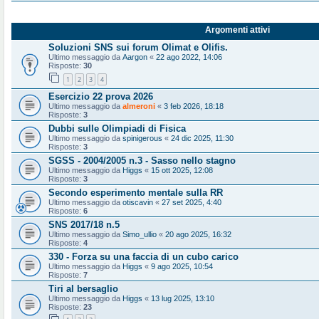
Argomenti attivi
Soluzioni SNS sui forum Olimat e Olifis.
Ultimo messaggio da
Aargon
«
22 ago 2022, 14:06
Risposte:
30
1
2
3
4
Esercizio 22 prova 2026
Ultimo messaggio da
almeroni
«
3 feb 2026, 18:18
Risposte:
3
Dubbi sulle Olimpiadi di Fisica
Ultimo messaggio da
spinigerous
«
24 dic 2025, 11:30
Risposte:
3
SGSS - 2004/2005 n.3 - Sasso nello stagno
Ultimo messaggio da
Higgs
«
15 ott 2025, 12:08
Risposte:
3
Secondo esperimento mentale sulla RR
Ultimo messaggio da
otiscavin
«
27 set 2025, 4:40
Risposte:
6
SNS 2017/18 n.5
Ultimo messaggio da
Simo_ullio
«
20 ago 2025, 16:32
Risposte:
4
330 - Forza su una faccia di un cubo carico
Ultimo messaggio da
Higgs
«
9 ago 2025, 10:54
Risposte:
7
Tiri al bersaglio
Ultimo messaggio da
Higgs
«
13 lug 2025, 13:10
Risposte:
23