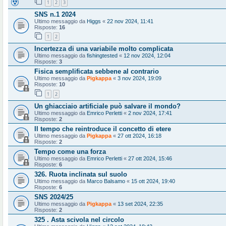
1
2
3
SNS n.1 2024
Ultimo messaggio da
Higgs
«
22 nov 2024, 11:41
Risposte:
16
1
2
Incertezza di una variabile molto complicata
Ultimo messaggio da
fishingtested
«
12 nov 2024, 12:04
Risposte:
3
Fisica semplificata sebbene al contrario
Ultimo messaggio da
Pigkappa
«
3 nov 2024, 19:09
Risposte:
10
1
2
Un ghiacciaio artificiale può salvare il mondo?
Ultimo messaggio da
Emrico Perletti
«
2 nov 2024, 17:41
Risposte:
2
Il tempo che reintroduce il concetto di etere
Ultimo messaggio da
Pigkappa
«
27 ott 2024, 16:18
Risposte:
2
Tempo come una forza
Ultimo messaggio da
Emrico Perletti
«
27 ott 2024, 15:46
Risposte:
6
326. Ruota inclinata sul suolo
Ultimo messaggio da
Marco Balsamo
«
15 ott 2024, 19:40
Risposte:
6
SNS 2024/25
Ultimo messaggio da
Pigkappa
«
13 set 2024, 22:35
Risposte:
2
325 . Asta scivola nel circolo