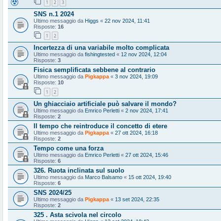
1
2
3
SNS n.1 2024
Ultimo messaggio da
Higgs
«
22 nov 2024, 11:41
Risposte:
16
1
2
Incertezza di una variabile molto complicata
Ultimo messaggio da
fishingtested
«
12 nov 2024, 12:04
Risposte:
3
Fisica semplificata sebbene al contrario
Ultimo messaggio da
Pigkappa
«
3 nov 2024, 19:09
Risposte:
10
1
2
Un ghiacciaio artificiale può salvare il mondo?
Ultimo messaggio da
Emrico Perletti
«
2 nov 2024, 17:41
Risposte:
2
Il tempo che reintroduce il concetto di etere
Ultimo messaggio da
Pigkappa
«
27 ott 2024, 16:18
Risposte:
2
Tempo come una forza
Ultimo messaggio da
Emrico Perletti
«
27 ott 2024, 15:46
Risposte:
6
326. Ruota inclinata sul suolo
Ultimo messaggio da
Marco Balsamo
«
15 ott 2024, 19:40
Risposte:
6
SNS 2024/25
Ultimo messaggio da
Pigkappa
«
13 set 2024, 22:35
Risposte:
2
325 . Asta scivola nel circolo