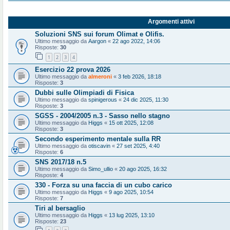
Argomenti attivi
Soluzioni SNS sui forum Olimat e Olifis.
Ultimo messaggio da
Aargon
«
22 ago 2022, 14:06
Risposte:
30
1
2
3
4
Esercizio 22 prova 2026
Ultimo messaggio da
almeroni
«
3 feb 2026, 18:18
Risposte:
3
Dubbi sulle Olimpiadi di Fisica
Ultimo messaggio da
spinigerous
«
24 dic 2025, 11:30
Risposte:
3
SGSS - 2004/2005 n.3 - Sasso nello stagno
Ultimo messaggio da
Higgs
«
15 ott 2025, 12:08
Risposte:
3
Secondo esperimento mentale sulla RR
Ultimo messaggio da
otiscavin
«
27 set 2025, 4:40
Risposte:
6
SNS 2017/18 n.5
Ultimo messaggio da
Simo_ullio
«
20 ago 2025, 16:32
Risposte:
4
330 - Forza su una faccia di un cubo carico
Ultimo messaggio da
Higgs
«
9 ago 2025, 10:54
Risposte:
7
Tiri al bersaglio
Ultimo messaggio da
Higgs
«
13 lug 2025, 13:10
Risposte:
23