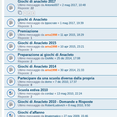
Giochi di anacleto 2017
Ultimo messaggio da
Antonio007
«
2 mag 2017, 10:48
Risposte:
22
1
2
3
giochi di Anacleto
Ultimo messaggio da
Ippocrate
«
1 mag 2017, 19:39
Risposte:
1
Premiazione
Ultimo messaggio da
arna1998
«
11 apr 2015, 18:29
Risposte:
1
Giochi di Anacleto 2015
Ultimo messaggio da
arna1998
«
10 apr 2015, 23:21
Risposte:
3
Preparazione ai giochi di Anacleto
Ultimo messaggio da
GioMic
«
25 dic 2014, 17:08
Risposte:
2
Giochi di Anacleto 2014
Ultimo messaggio da
arna1998
«
30 apr 2014, 21:33
Risposte:
2
Partecipare da una scuola diversa dalla propria
Ultimo messaggio da
domx
«
7 dic 2010, 17:37
Risposte:
8
Scuola estiva 2010
Ultimo messaggio da
cordaz
«
13 mag 2010, 22:24
Risposte:
2
Giochi di Anacleto 2010 - Domande e Risposte
Ultimo messaggio da
RobertLudovich
«
8 mag 2010, 9:50
Giochi d'affanno
Ultimo messaggio da
ilmatematico
«
27 nov 2009, 15:46