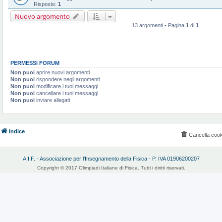
Risposte:
1
Nuovo argomento
13 argomenti • Pagina
1
di
1
PERMESSI FORUM
Non puoi
aprire nuovi argomenti
Non puoi
rispondere negli argomenti
Non puoi
modificare i tuoi messaggi
Non puoi
cancellare i tuoi messaggi
Non puoi
inviare allegati
Indice
Cancella cook
A.I.F. - Associazione per l'Insegnamento della Fisica - P. IVA 01906200207
Copyright © 2017 Olimpiadi Italiane di Fisica. Tutti i diritti riservati.