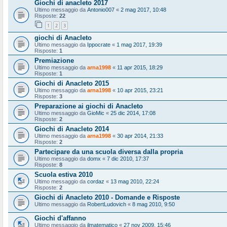
Giochi di anacleto 2017
Ultimo messaggio da
Antonio007
«
2 mag 2017, 10:48
Risposte:
22
1
2
3
giochi di Anacleto
Ultimo messaggio da
Ippocrate
«
1 mag 2017, 19:39
Risposte:
1
Premiazione
Ultimo messaggio da
arna1998
«
11 apr 2015, 18:29
Risposte:
1
Giochi di Anacleto 2015
Ultimo messaggio da
arna1998
«
10 apr 2015, 23:21
Risposte:
3
Preparazione ai giochi di Anacleto
Ultimo messaggio da
GioMic
«
25 dic 2014, 17:08
Risposte:
2
Giochi di Anacleto 2014
Ultimo messaggio da
arna1998
«
30 apr 2014, 21:33
Risposte:
2
Partecipare da una scuola diversa dalla propria
Ultimo messaggio da
domx
«
7 dic 2010, 17:37
Risposte:
8
Scuola estiva 2010
Ultimo messaggio da
cordaz
«
13 mag 2010, 22:24
Risposte:
2
Giochi di Anacleto 2010 - Domande e Risposte
Ultimo messaggio da
RobertLudovich
«
8 mag 2010, 9:50
Giochi d'affanno
Ultimo messaggio da
ilmatematico
«
27 nov 2009, 15:46