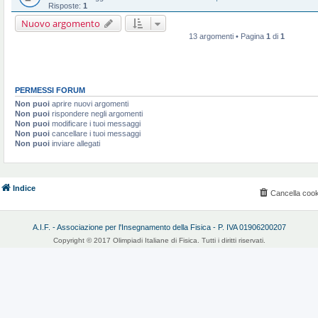
Risposte:
1
Nuovo argomento
13 argomenti • Pagina
1
di
1
PERMESSI FORUM
Non puoi
aprire nuovi argomenti
Non puoi
rispondere negli argomenti
Non puoi
modificare i tuoi messaggi
Non puoi
cancellare i tuoi messaggi
Non puoi
inviare allegati
Indice
Cancella cook
A.I.F. - Associazione per l'Insegnamento della Fisica - P. IVA 01906200207
Copyright © 2017 Olimpiadi Italiane di Fisica. Tutti i diritti riservati.